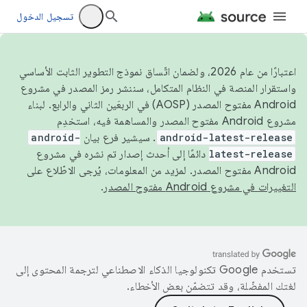
تسجيل الدخول
اعتبارًا من عام 2026، ولضمان اتّساق نموذج التطوير الثابت الأساسي
واستقرار المنصة في النظام المتكامل، سننشر رمز المصدر في مشروع
Android مفتوح المصدر (AOSP) في الربعَين الثاني والرابع. لبناء
مشروع Android مفتوح المصدر والمساهمة فيه، استخدِم
android-latest-release
. سيشير فرع بيان
android-
latest-release
دائمًا إلى أحدث إصدار تم نشره في مشروع
Android مفتوح المصدر. لمزيد من المعلومات، يُرجى الاطّلاع على
التغييرات في مشروع Android مفتوح المصدر
.
تستخدم Google تكنولوجيا الذكاء الاصطناعي لترجمة المحتوى إلى
لغتك المفضّلة، وقد تتضمّن بعض الأخطاء.