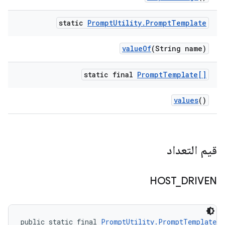
static
Prompt
Utility
.
Prompt
Template
value
Of
(String name)
static final
Prompt
Template[]
values
()
قيم التعداد
HOST
_
DRIVEN
public static final 
PromptUtility.PromptTemplate
 H