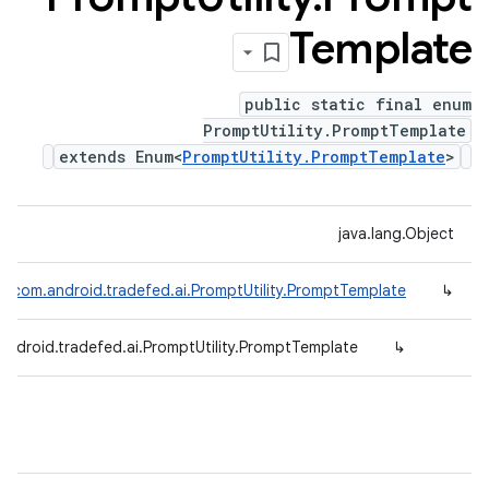
Template
public static final enum
PromptUtility.PromptTemplate
extends Enum<
PromptUtility.PromptTemplate
>
java.lang.Object
m<
com.android.tradefed.ai.PromptUtility.PromptTemplate
↳
android.tradefed.ai.PromptUtility.PromptTemplate
↳