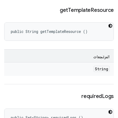
get
Template
Resource
public String getTemplateResource ()
المرتجعات
String
required
Logs
public Set<String> requiredLogs ()