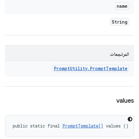
name
String
المرتجعات
Prompt
Utility
.
Prompt
Template
values
public static final 
PromptTemplate[]
 values ()