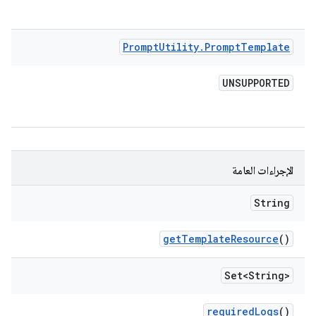
Prompt
Utility
.
Prompt
Template
UNSUPPORTED
الإجراءات العامة
String
get
Template
Resource
()
Set<String>
required
Logs
()