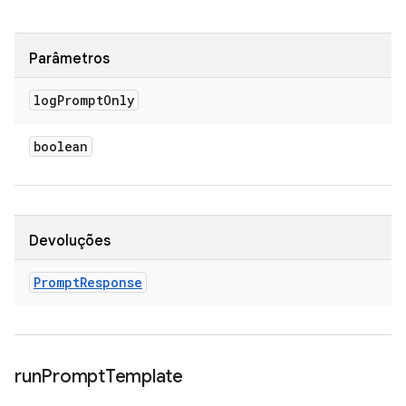
Parâmetros
log
Prompt
Only
boolean
Devoluções
Prompt
Response
run
Prompt
Template