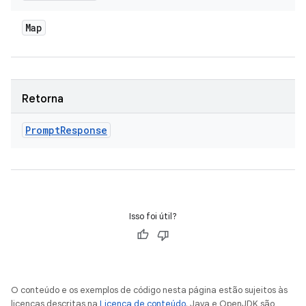
Map
Retorna
Prompt
Response
Isso foi útil?
O conteúdo e os exemplos de código nesta página estão sujeitos às
licenças descritas na
Licença de conteúdo
. Java e OpenJDK são