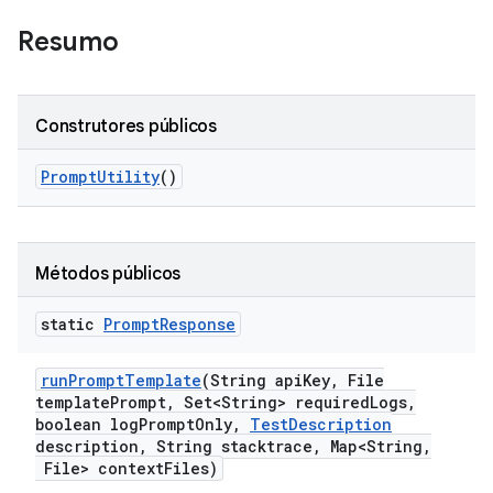
Resumo
Construtores públicos
Prompt
Utility
()
Métodos públicos
static
Prompt
Response
run
Prompt
Template
(String api
Key
,
File
template
Prompt
,
Set<String> required
Logs
,
boolean log
Prompt
Only
,
Test
Description
description
,
String stacktrace
,
Map<String
,
File> context
Files)