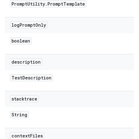
Prompt
Utility
.
Prompt
Template
log
Prompt
Only
boolean
description
Test
Description
stacktrace
String
context
Files