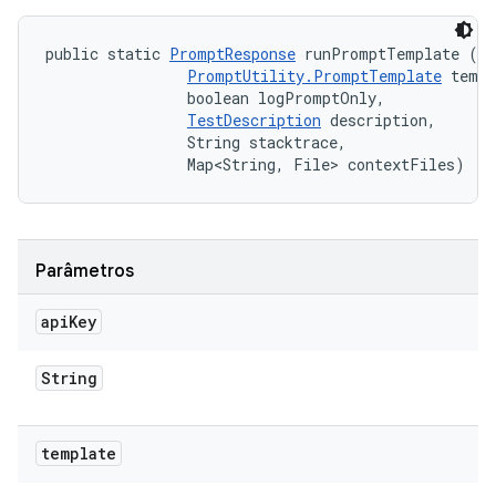
public static 
PromptResponse
 runPromptTemplate (St
PromptUtility.PromptTemplate
 templ
                boolean logPromptOnly, 

TestDescription
 description, 

                String stacktrace, 

                Map<String, File> contextFiles)
Parâmetros
api
Key
String
template