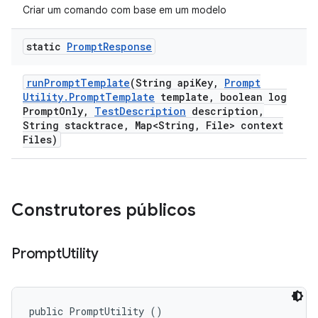
Criar um comando com base em um modelo
static
Prompt
Response
run
Prompt
Template
(String api
Key
,
Prompt
Utility
.
Prompt
Template
template
,
boolean log
Prompt
Only
,
Test
Description
description
,
String stacktrace
,
Map<String
,
File> context
Files)
Construtores públicos
Prompt
Utility
public PromptUtility ()