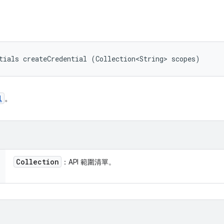
tials createCredential (Collection<String> scopes)
l
。
Collection
：API 範圍清單。