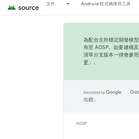
文件
Android 程式碼搜尋工具
為配合主幹穩定開發模型，
布至 AOSP。如要建構及
清單分支版本一律會參照推
更
」。
Go
出錯。
AOSP