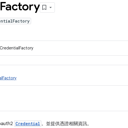
Factory
entialFactory
CredentialFactory
alFactory
uth2
Credential
。並提供憑證相關資訊。