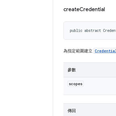
create
Credential
public abstract Creden
為指定範圍建立
Credentia
參數
scopes
傳回