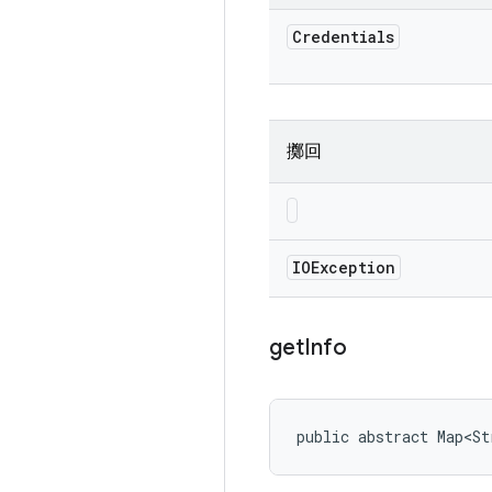
Credentials
擲回
IOException
get
Info
public abstract Map<St