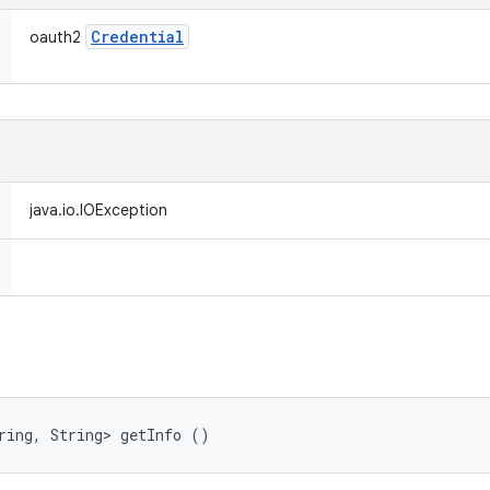
Credential
oauth2
java.io.IOException
ring, String> getInfo ()