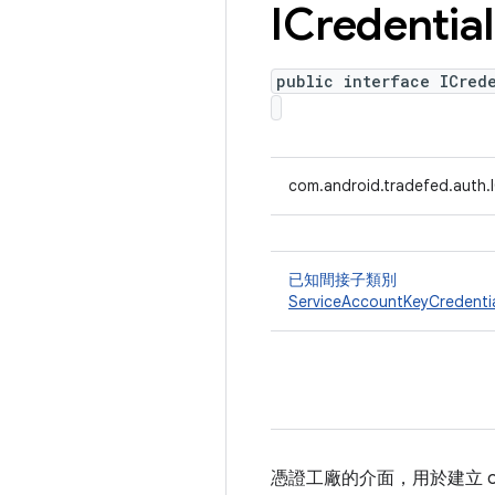
ICredential
public interface ICred
com.android.tradefed.auth.I
已知間接子類別
ServiceAccountKeyCredenti
憑證工廠的介面，用於建立 oa