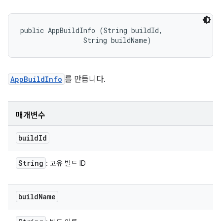
public AppBuildInfo (String buildId, 

                String buildName)
AppBuildInfo
를 만듭니다.
매개변수
build
Id
String
: 고유 빌드 ID
build
Name