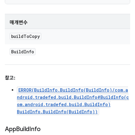
매개변수
build
To
Copy
Build
Info
참고:
ERROR(BuildInfo.BuildInfo(BuildInfo)/com.a
ndroid.tradefed.build.BuildInfo#BuildInfo(c
om.android.tradefed.build.BuildInfo)
BuildInfo.BuildInfo(BuildInfo))
App
Build
Info