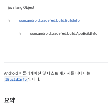
java.lang.Object
↳
com.android.tradefed.build.BuildInfo
↳
com.android.tradefed.build.AppBuildInfo
Android 애플리케이션 및 테스트 패키지를 나타내는
IBuildInfo
입니다.
요약