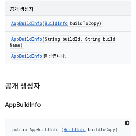
공개 생성자
App
Build
Info
(
Build
Info
build
To
Copy)
App
Build
Info
(String build
Id
,
String build
Name)
AppBuildInfo
를 만듭니다.
공개 생성자
App
Build
Info
public AppBuildInfo (
BuildInfo
 buildToCopy)