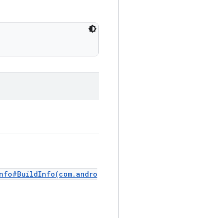
Info#BuildInfo(com.andro