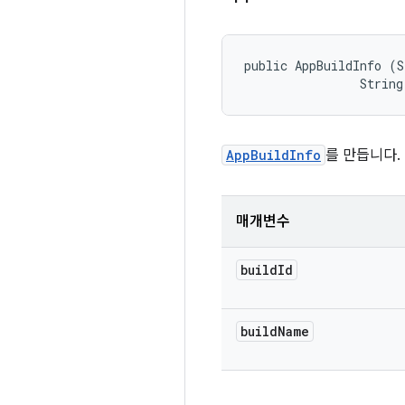
public AppBuildInfo (S
                String
AppBuildInfo
를 만듭니다.
매개변수
build
Id
build
Name