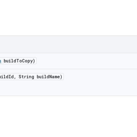
o
build
To
Copy)
uild
Id
,
String build
Name)