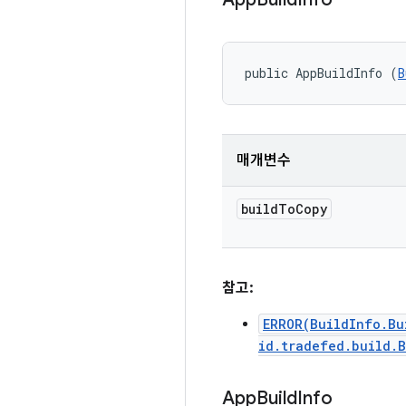
public AppBuildInfo (
B
매개변수
build
To
Copy
참고:
ERROR(BuildInfo.Bu
id.tradefed.build.
App
Build
Info