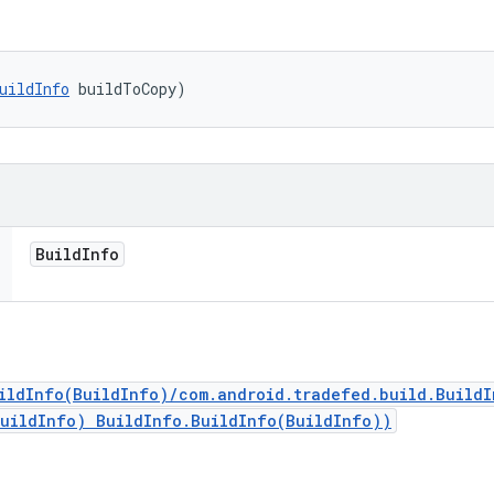
uildInfo
 buildToCopy)
Build
Info
ildInfo(BuildInfo)/com.android.tradefed.build.Build
BuildInfo) BuildInfo.BuildInfo(BuildInfo))