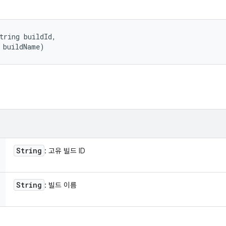
tring buildId, 

 buildName)
String
: 고유 빌드 ID
String
: 빌드 이름