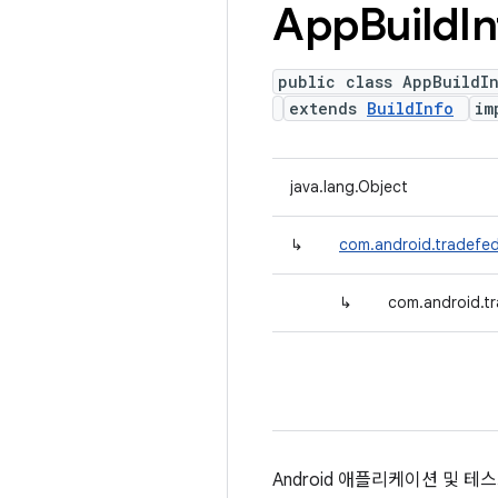
App
Build
I
public class AppBuildI
extends
BuildInfo
im
java.lang.Object
↳
com.android.tradefed.
↳
com.android.tr
Android 애플리케이션 및 