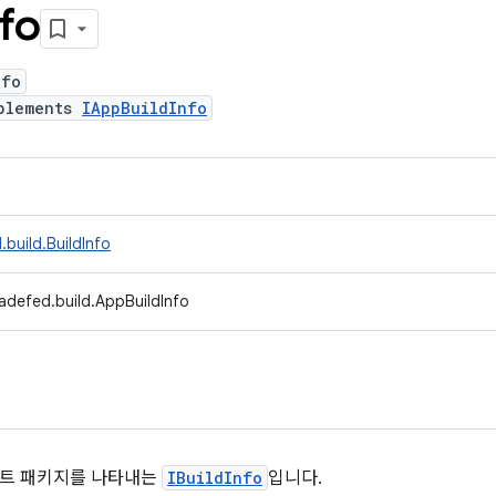
nfo
nfo
plements
IAppBuildInfo
build.BuildInfo
adefed.build.AppBuildInfo
테스트 패키지를 나타내는
IBuildInfo
입니다.