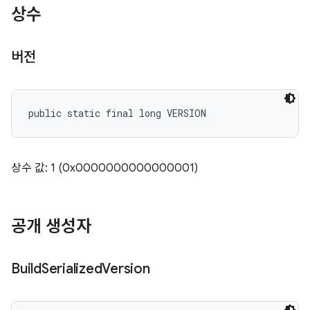
상수
버전
public static final long VERSION
상수 값: 1 (0x0000000000000001)
공개 생성자
Build
Serialized
Version