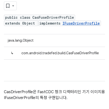
public class CasFuseDriverProfile
extends Object
implements
IFuseDriverProfile
java.lang.Object
↳
com.android.tradefed.build.CasFuseDriverProfile
CasDriverProfile은 FastCDC 청크 디렉터리인 기기 이미지용
IFuseDriverProfile의 특정 구현입니다.