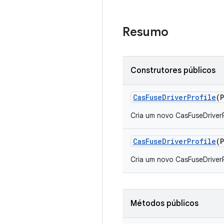
Resumo
Construtores públicos
Cas
Fuse
Driver
Profile
(
Cria um novo CasFuseDriverP
Cas
Fuse
Driver
Profile
(
Cria um novo CasFuseDriverP
Métodos públicos