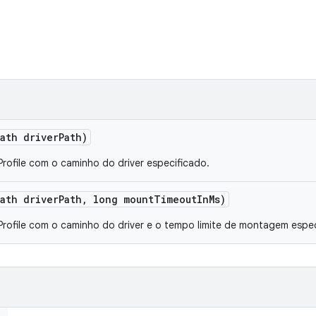
Path driver
Path)
rofile com o caminho do driver especificado.
Path driver
Path
,
long mount
Timeout
In
Ms)
rofile com o caminho do driver e o tempo limite de montagem espec