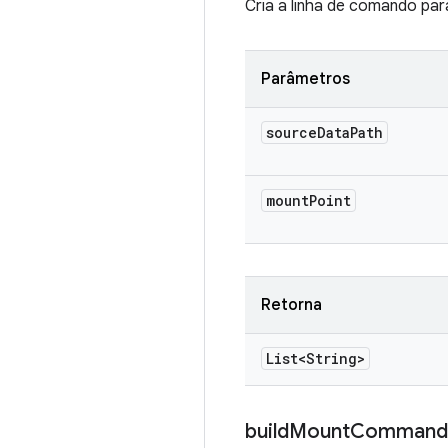
Cria a linha de comando p
Parâmetros
source
Data
Path
mount
Point
Retorna
List<String>
build
Mount
Command