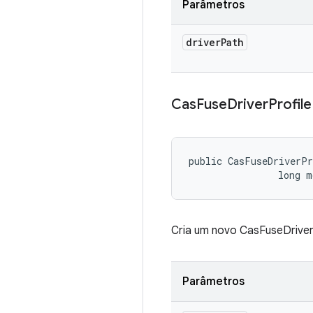
Parâmetros
driver
Path
Cas
Fuse
Driver
Profile
public CasFuseDriverPr
                long 
Cria um novo CasFuseDriver
Parâmetros