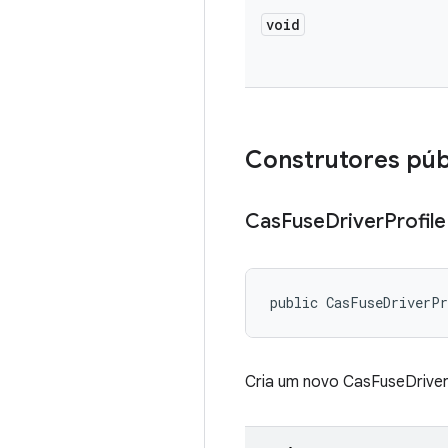
void
Construtores púb
Cas
Fuse
Driver
Profile
public CasFuseDriverP
Cria um novo CasFuseDriver