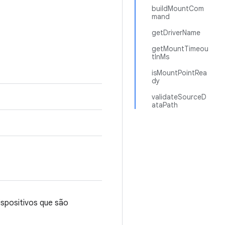
buildMountCom
mand
getDriverName
getMountTimeou
tInMs
isMountPointRea
dy
validateSourceD
ataPath
ispositivos que são