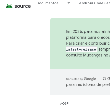
Documentos
Android Code Se
Em 2026, para nos alin
plataforma para o ecos
Para criar e contribuir
latest-release
sempre
consulte
Mudanças no
O G
para seu idioma de pre
AOSP