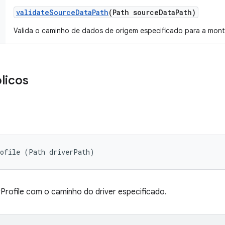
validate
Source
Data
Path
(Path source
Data
Path)
Valida o caminho de dados de origem especificado para a mo
licos
rofile (Path driverPath)
Profile com o caminho do driver especificado.