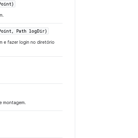
Point)
m.
Point
,
Path log
Dir)
e fazer login no diretório
de montagem.