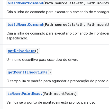
build
Mount
Command
(Path source
Data
Path
,
Path mount
Cria a linha de comando para executar o comando de montage
build
Mount
Command
(Path source
Data
Path
,
Path mount
Cria a linha de comando para executar o comando de montagem 
especificado.
get
Driver
Name
()
Um nome descritivo para esse tipo de driver.
get
Mount
Timeout
In
Ms
()
O tempo limite padrão para aguardar a preparação do ponto 
is
Mount
Point
Ready
(Path mount
Point)
Verifica se o ponto de montagem está pronto para uso.