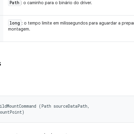
Path
: o caminho para o binário do driver.
long
: o tempo limite em milissegundos para aguardar a prep
montagem.
s
ildMountCommand (Path sourceDataPath, 

mountPoint)