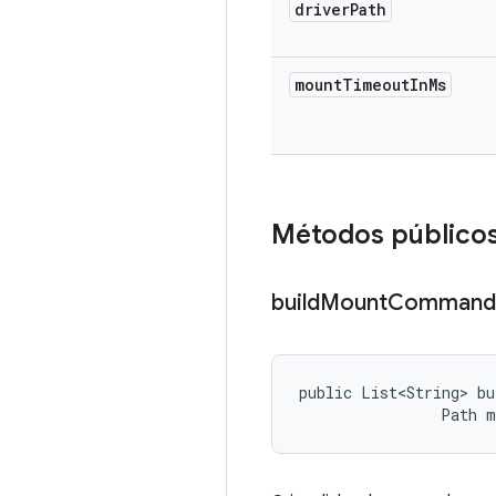
driver
Path
mount
Timeout
In
Ms
Métodos público
build
Mount
Command
public List<String> bu
                Path 