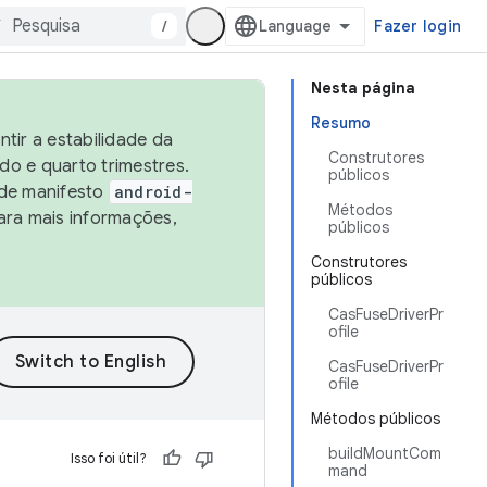
/
Fazer login
Nesta página
Resumo
tir a estabilidade da
Construtores
o e quarto trimestres.
públicos
 de manifesto
android-
Métodos
ara mais informações,
públicos
Construtores
públicos
CasFuseDriverPr
ofile
CasFuseDriverPr
ofile
Métodos públicos
buildMountCom
Isso foi útil?
mand