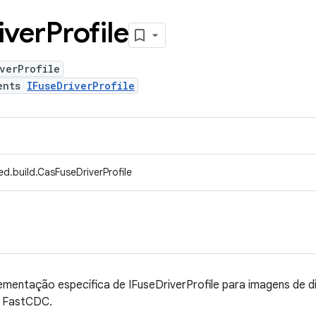
iver
Profile
verProfile
ents
IFuseDriverProfile
d.build.CasFuseDriverProfile
ementação específica de IFuseDriverProfile para imagens de d
o FastCDC.