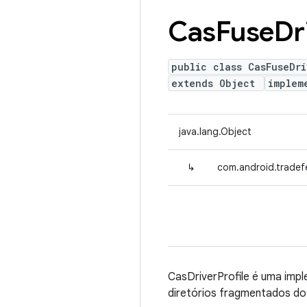
Cas
Fuse
Dr
public class CasFuseDri
extends Object
implem
java.lang.Object
↳
com.android.tradefe
CasDriverProfile é uma impl
diretórios fragmentados d