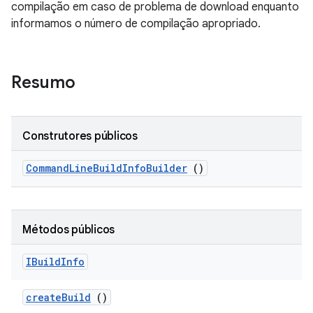
compilação em caso de problema de download enquanto
informamos o número de compilação apropriado.
Resumo
Construtores públicos
Command
Line
Build
Info
Builder
()
Métodos públicos
IBuild
Info
create
Build
()