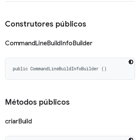
Construtores públicos
Command
Line
Build
Info
Builder
public CommandLineBuildInfoBuilder ()
Métodos públicos
criar
Build