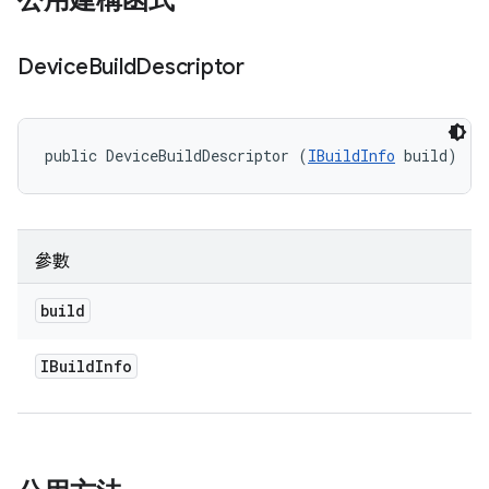
公用建構函式
Device
Build
Descriptor
public DeviceBuildDescriptor (
IBuildInfo
 build)
參數
build
IBuild
Info