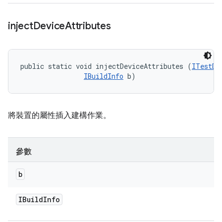
inject
Device
Attributes
public static void injectDeviceAttributes (
ITestDe
IBuildInfo
 b)
將裝置的屬性插入建構作業。
參數
b
IBuild
Info