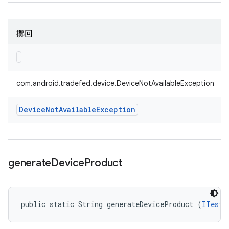
擲回
com.android.tradefed.device.DeviceNotAvailableException
Device
Not
Available
Exception
generate
Device
Product
public static String generateDeviceProduct (
ITestD