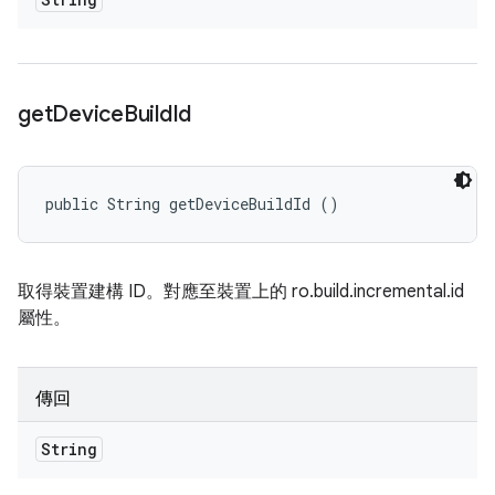
get
Device
Build
Id
public String getDeviceBuildId ()
取得裝置建構 ID。對應至裝置上的 ro.build.incremental.id
屬性。
傳回
String