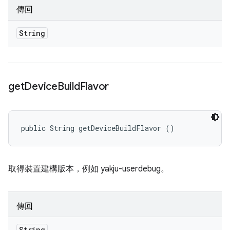
傳回
String
get
Device
Build
Flavor
public String getDeviceBuildFlavor ()
取得裝置建構版本，例如 yakju-userdebug。
傳回
String