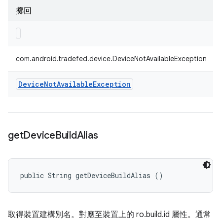
擲回
com.android.tradefed.device.DeviceNotAvailableException
Device
Not
Available
Exception
get
Device
Build
Alias
public String getDeviceBuildAlias ()
取得裝置建構別名。對應至裝置上的 ro.build.id 屬性。通常