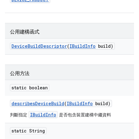
公用建構函式
Device
Build
Descriptor
(
IBuild
Info
build)
公用方法
static boolean
describes
Device
Build
(
IBuild
Info
build)
IBuildInfo
判斷指定
是否包含裝置建構中繼資料
static String