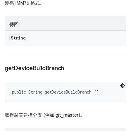
遵循 IMM76 格式。
傳回
String
get
Device
Build
Branch
public String getDeviceBuildBranch ()
取得裝置建構分支 (例如 git_master)。