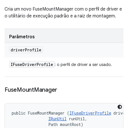
Cria um novo FuseMountManager com o perfil de driver e
o utilitário de execução padrão e a raiz de montagem.
Parâmetros
driver
Profile
IFuse
Driver
Profile
: o perfil de driver a ser usado.
Fuse
Mount
Manager
public FuseMountManager (
IFuseDriverProfile
 driver
IRunUtil
 runUtil, 

                Path mountRoot)