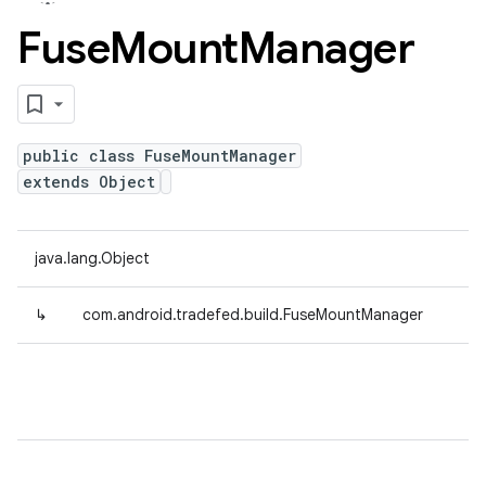
Fuse
Mount
Manager
public class FuseMountManager
extends Object
java.lang.Object
↳
com.android.tradefed.build.FuseMountManager