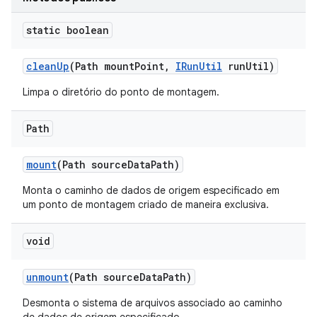
static boolean
clean
Up
(Path mount
Point
,
IRun
Util
run
Util)
Limpa o diretório do ponto de montagem.
Path
mount
(Path source
Data
Path)
Monta o caminho de dados de origem especificado em
um ponto de montagem criado de maneira exclusiva.
void
unmount
(Path source
Data
Path)
Desmonta o sistema de arquivos associado ao caminho