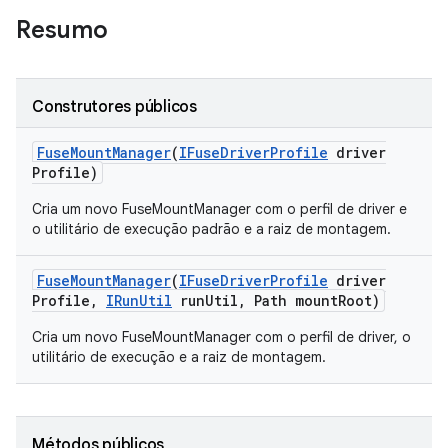
Resumo
Construtores públicos
Fuse
Mount
Manager
(
IFuse
Driver
Profile
driver
Profile)
Cria um novo FuseMountManager com o perfil de driver e
o utilitário de execução padrão e a raiz de montagem.
Fuse
Mount
Manager
(
IFuse
Driver
Profile
driver
Profile
,
IRun
Util
run
Util
,
Path mount
Root)
Cria um novo FuseMountManager com o perfil de driver, o
utilitário de execução e a raiz de montagem.
Métodos públicos