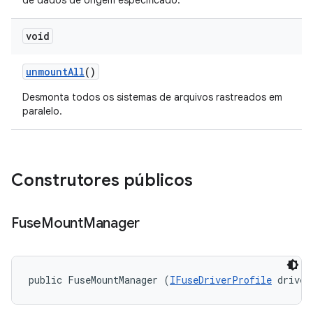
de dados de origem especificado.
void
unmount
All
()
Desmonta todos os sistemas de arquivos rastreados em
paralelo.
Construtores públicos
Fuse
Mount
Manager
public FuseMountManager (
IFuseDriverProfile
 driver