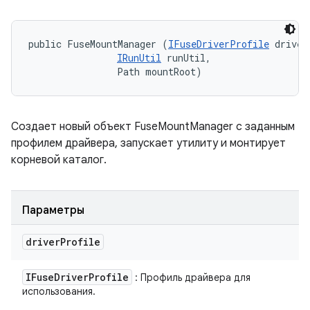
public FuseMountManager (
IFuseDriverProfile
 driver
IRunUtil
 runUtil, 

                Path mountRoot)
Создает новый объект FuseMountManager с заданным
профилем драйвера, запускает утилиту и монтирует
корневой каталог.
Параметры
driver
Profile
IFuse
Driver
Profile
: Профиль драйвера для
использования.