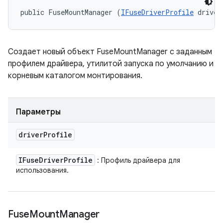
public FuseMountManager (
IFuseDriverProfile
 driver
Создает новый объект FuseMountManager с заданным
профилем драйвера, утилитой запуска по умолчанию и
корневым каталогом монтирования.
Параметры
driver
Profile
IFuse
Driver
Profile
: Профиль драйвера для
использования.
Fuse
Mount
Manager