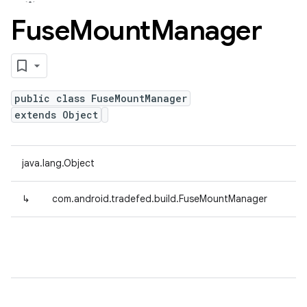
Fuse
Mount
Manager
public class FuseMountManager
extends Object
java.lang.Object
↳
com.android.tradefed.build.FuseMountManager