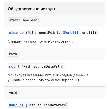
Общедоступные методы
static boolean
clean
Up
(Path mount
Point
,
IRun
Util
run
Util)
Очищает каталог точки монтирования.
Path
mount
(Path source
Data
Path)
Монтирует указанный путь к исходным данным в
уникально созданную точку монтирования.
void
unmount
(Path source
Data
Path)