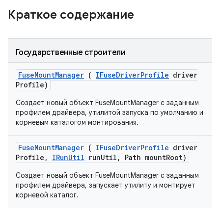
Краткое содержание
Государственные строители
Fuse
Mount
Manager
(
IFuse
Driver
Profile
driver
Profile)
Создает новый объект FuseMountManager с заданным
профилем драйвера, утилитой запуска по умолчанию и
корневым каталогом монтирования.
Fuse
Mount
Manager
(
IFuse
Driver
Profile
driver
Profile
,
IRun
Util
run
Util
,
Path mount
Root)
Создает новый объект FuseMountManager с заданным
профилем драйвера, запускает утилиту и монтирует
корневой каталог.