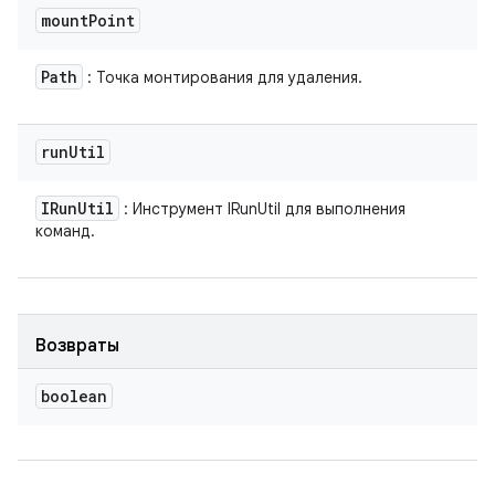
mount
Point
Path
: Точка монтирования для удаления.
run
Util
IRun
Util
: Инструмент IRunUtil для выполнения
команд.
Возвраты
boolean