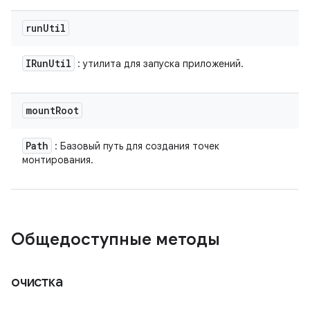
run
Util
IRun
Util
: утилита для запуска приложений.
mount
Root
Path
: Базовый путь для создания точек
монтирования.
Общедоступные методы
очистка