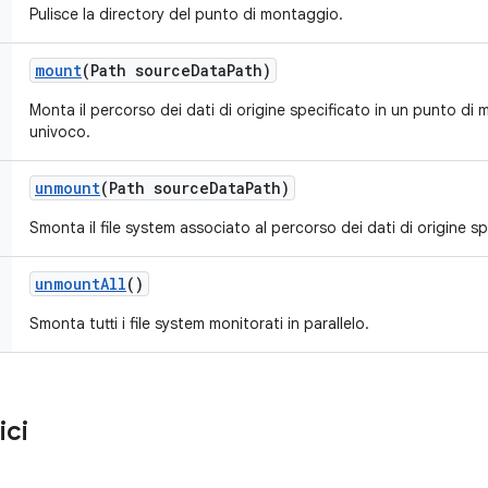
Pulisce la directory del punto di montaggio.
mount
(Path source
Data
Path)
Monta il percorso dei dati di origine specificato in un punto d
univoco.
unmount
(Path source
Data
Path)
Smonta il file system associato al percorso dei dati di origine sp
unmount
All
()
Smonta tutti i file system monitorati in parallelo.
ici