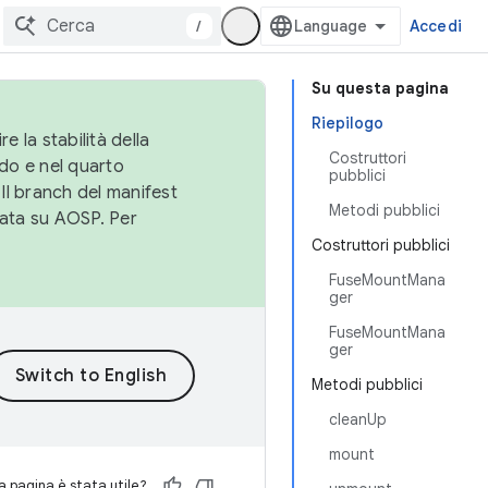
/
Accedi
Su questa pagina
Riepilogo
e la stabilità della
Costruttori
do e nel quarto
pubblici
 Il branch del manifest
Metodi pubblici
cata su AOSP. Per
Costruttori pubblici
FuseMountMana
ger
FuseMountMana
ger
Metodi pubblici
cleanUp
mount
 pagina è stata utile?