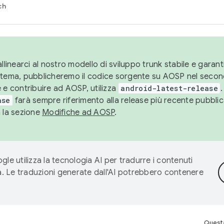
ch
llinearci al nostro modello di sviluppo trunk stabile e garantir
istema, pubblicheremo il codice sorgente su AOSP nel secon
 e contribuire ad AOSP, utilizza
android-latest-release
.
ase
farà sempre riferimento alla release più recente pubbli
a la sezione
Modifiche ad AOSP
.
gle utilizza la tecnologia AI per tradurre i contenuti
ta. Le traduzioni generate dall'AI potrebbero contenere
Questa