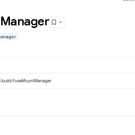
t
Manager
Manager
d.build.FuseMountManager