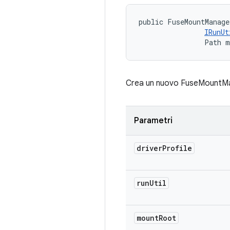
public FuseMountManage
IRunUt
                Path 
Crea un nuovo FuseMountManage
Parametri
driver
Profile
run
Util
mount
Root