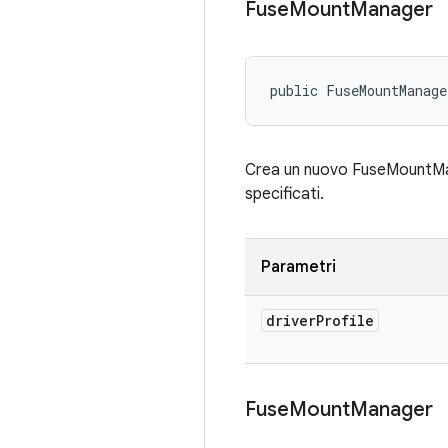
Fuse
Mount
Manager
public FuseMountManage
Crea un nuovo FuseMountManage
specificati.
Parametri
driver
Profile
Fuse
Mount
Manager