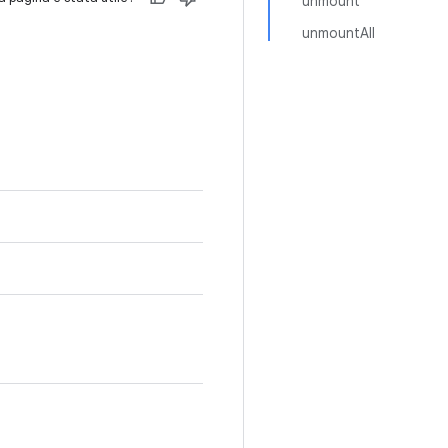
unmount
unmountAll