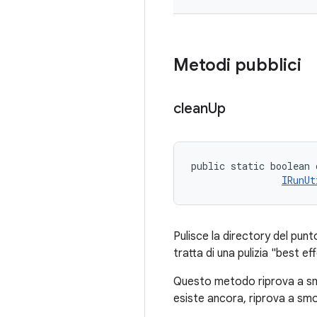
Metodi pubblici
clean
Up
public static boolean 
IRunUt
Pulisce la directory del pun
tratta di una pulizia "best eff
Questo metodo riprova a smon
esiste ancora, riprova a smo