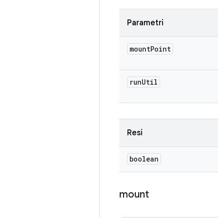
Parametri
mount
Point
run
Util
Resi
boolean
mount