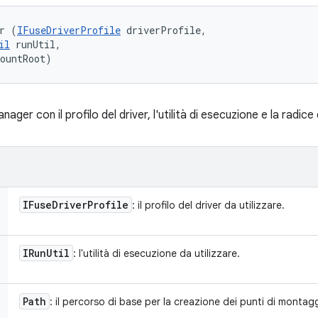
r (
IFuseDriverProfile
 driverProfile, 

il
 runUtil, 

mountRoot)
r con il profilo del driver, l'utilità di esecuzione e la radice
IFuse
Driver
Profile
: il profilo del driver da utilizzare.
IRun
Util
: l'utilità di esecuzione da utilizzare.
Path
: il percorso di base per la creazione dei punti di montag