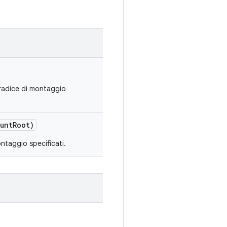
a radice di montaggio
unt
Root)
ontaggio specificati.