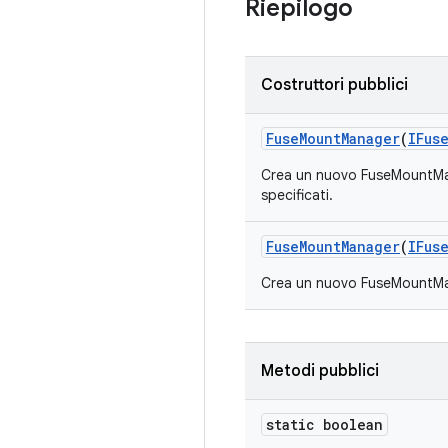
Riepilogo
Costruttori pubblici
Fuse
Mount
Manager
(
IFus
Crea un nuovo FuseMountManag
specificati.
Fuse
Mount
Manager
(
IFus
Crea un nuovo FuseMountManage
Metodi pubblici
static boolean