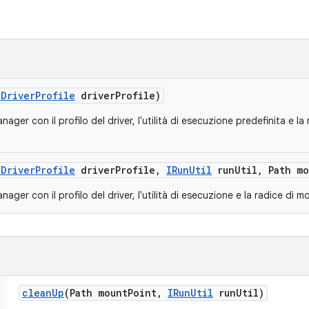
e
Driver
Profile
driver
Profile)
er con il profilo del driver, l'utilità di esecuzione predefinita e l
e
Driver
Profile
driver
Profile
,
IRun
Util
run
Util
,
Path mo
r con il profilo del driver, l'utilità di esecuzione e la radice di m
clean
Up
(Path mount
Point
,
IRun
Util
run
Util)