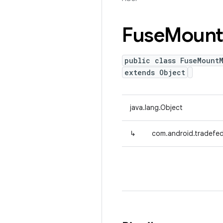
Fuse
Moun
public class FuseMount
extends Object
java.lang.Object
↳
com.android.tradefe