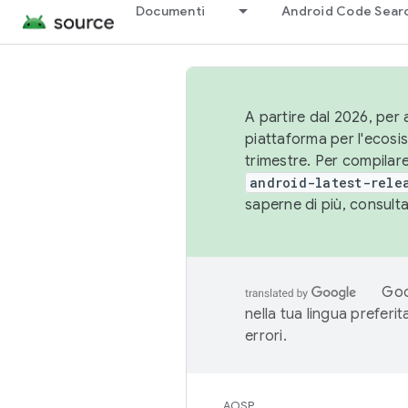
Documenti
Android Code Sear
A partire dal 2026, per a
piattaforma per l'ecos
trimestre. Per compilare
android-latest-rele
saperne di più, consult
Goo
nella tua lingua preferi
errori.
AOSP