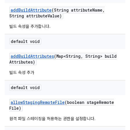
add
Build
Attribute
(String attribute
Name
,
String attribute
Value)
빌드 속성을 추가합니다.
default void
add
Build
Attributes
(Map<String
,
String> build
Attributes)
빌드 속성 추가
default void
allow
Staging
Remote
File
(boolean stage
Remote
File)
원격 파일 스테이징을 허용하는 권한을 설정합니다.