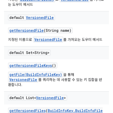
는 도우미 메서드
default
Versioned
File
get
Versioned
File
(String name)
VersionedFile
지정된 이름으로
를 가져오는 도우미 메서드
default Set<String>
get
Versioned
File
Keys
()
getFile(BuildInfoFileKey)
을 통해
VersionedFile
를 쿼리하는 데 사용할 수 있는 키 집합을 반
환합니다.
default List<
Versioned
File
>
get
Versioned
Files
(
Build
Info
Key
.
Build
Info
File