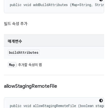
public void addBuildAttributes (Map<String, String
빌드 속성 추가
매개변수
build
Attributes
Map
: 추가할 속성의 맵
allow
Staging
Remote
File
public void allowStagingRemoteFile (boolean stageR