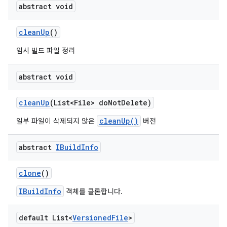
abstract void
clean
Up
()
임시 빌드 파일 정리
abstract void
clean
Up
(List<File> do
Not
Delete)
cleanUp()
일부 파일이 삭제되지 않은
버전
abstract
IBuild
Info
clone
()
IBuildInfo
객체를 클론합니다.
default List<
Versioned
File
>