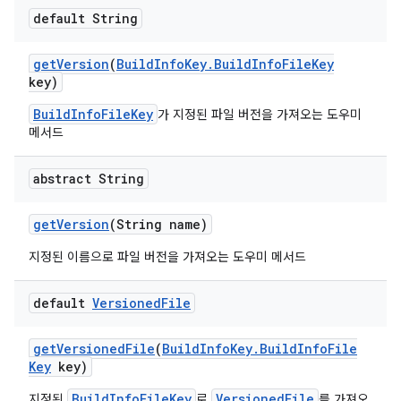
default String
get
Version
(
Build
Info
Key
.
Build
Info
File
Key
key)
BuildInfoFileKey
가 지정된 파일 버전을 가져오는 도우미
메서드
abstract String
get
Version
(String name)
지정된 이름으로 파일 버전을 가져오는 도우미 메서드
default
Versioned
File
get
Versioned
File
(
Build
Info
Key
.
Build
Info
File
Key
key)
BuildInfoFileKey
VersionedFile
지정된
로
를 가져오