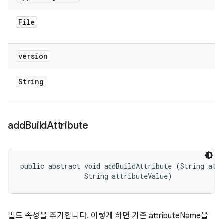
File
version
String
add
Build
Attribute
public abstract void addBuildAttribute (String attr
                String attributeValue)
빌드 속성을 추가합니다. 이렇게 하면 기존 attributeName을