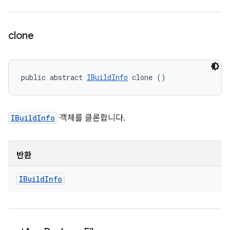
clone
public abstract 
IBuildInfo
 clone ()
IBuildInfo
객체를 클론합니다.
반환
IBuild
Info