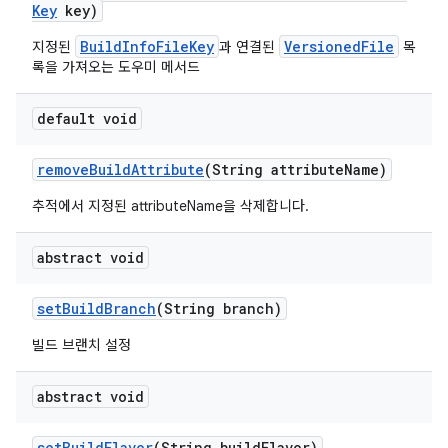
Key
key)
BuildInfoFileKey
VersionedFile
지정된
과 연결된
목
록을 가져오는 도우미 메서드
default void
remove
Build
Attribute
(String attribute
Name)
추적에서 지정된 attributeName을 삭제합니다.
abstract void
set
Build
Branch
(String branch)
빌드 브랜치 설정
abstract void
set
Build
Flavor
(String build
Flavor)