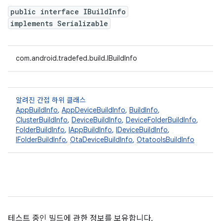
public interface IBuildInfo
implements Serializable
com.android.tradefed.build.IBuildInfo
알려진 간접 하위 클래스
AppBuildInfo
,
AppDeviceBuildInfo
,
BuildInfo
,
ClusterBuildInfo
,
DeviceBuildInfo
,
DeviceFolderBuildInfo
,
FolderBuildInfo
,
IAppBuildInfo
,
IDeviceBuildInfo
,
IFolderBuildInfo
,
OtaDeviceBuildInfo
,
OtatoolsBuildInfo
테스트 중인 빌드에 관한 정보를 보유합니다.