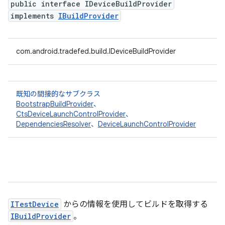
public interface IDeviceBuildProvider
implements
IBuildProvider
com.android.tradefed.build.IDeviceBuildProvider
既知の間接的なサブクラス
BootstrapBuildProvider
、
CtsDeviceLaunchControlProvider
、
DependenciesResolver
、
DeviceLaunchControlProvider
ITestDevice
からの情報を使用してビルドを取得する
IBuildProvider
。