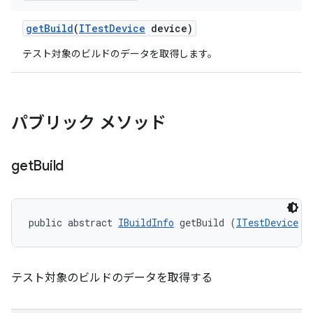
get
Build
(
ITest
Device
device)
テスト対象のビルドのデータを取得します。
パブリック メソッド
get
Build
public abstract 
IBuildInfo
 getBuild (
ITestDevice
 d
テスト対象のビルドのデータを取得する