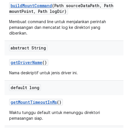
build
Mount
Command
(Path source
Data
Path
,
Path
mount
Point
,
Path log
Dir)
Membuat command line untuk menjalankan perintah
pemasangan dan mencatat log ke direktori yang
diberikan.
abstract String
get
Driver
Name
()
Nama deskriptif untuk jenis driver ini.
default long
get
Mount
Timeout
In
Ms
()
Waktu tunggu default untuk menunggu direktori
pemasangan siap.