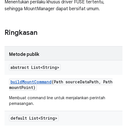
Menentukan perilaku khusus driver FUSE tertentu,
sehingga MountManager dapat bersifat umum.
Ringkasan
Metode publik
abstract List<String>
build
Mount
Command
(Path source
Data
Path
,
Path
mount
Point)
Membuat command line untuk menjalankan perintah
pemasangan.
default List<String>