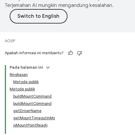
Terjemahan AI mungkin mengandung kesalahan.
AOSP
Apakah informasi ini membantu?
Pada halaman ini
Ringkasan
Metode publik
Metode publik
buildMountCommand
buildMountCommand
getDriverName
getMountTimeoutInMs
isMountPointReady