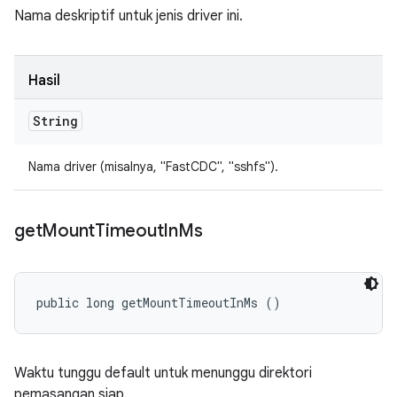
Nama deskriptif untuk jenis driver ini.
Hasil
String
Nama driver (misalnya, "FastCDC", "sshfs").
get
Mount
Timeout
In
Ms
public long getMountTimeoutInMs ()
Waktu tunggu default untuk menunggu direktori
pemasangan siap.