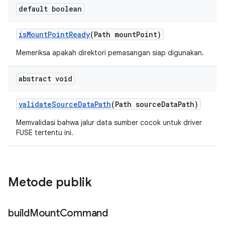
default boolean
is
Mount
Point
Ready
(Path mount
Point)
Memeriksa apakah direktori pemasangan siap digunakan.
abstract void
validate
Source
Data
Path
(Path source
Data
Path)
Memvalidasi bahwa jalur data sumber cocok untuk driver
FUSE tertentu ini.
Metode publik
build
Mount
Command