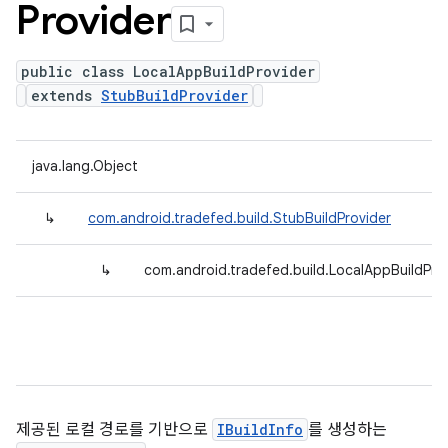
Provider
public class LocalAppBuildProvider
extends
StubBuildProvider
java.lang.Object
↳
com.android.tradefed.build.StubBuildProvider
↳
com.android.tradefed.build.LocalAppBuildPro
제공된 로컬 경로를 기반으로
IBuildInfo
를 생성하는