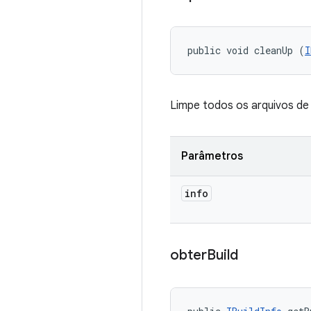
public void cleanUp (
I
Limpe todos os arquivos de
Parâmetros
info
obter
Build