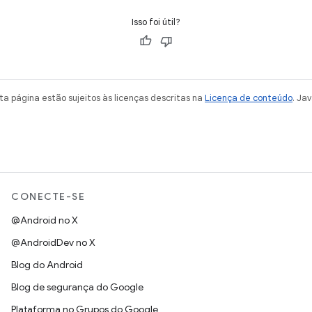
Isso foi útil?
a página estão sujeitos às licenças descritas na
Licença de conteúdo
. Ja
CONECTE-SE
@Android no X
@AndroidDev no X
Blog do Android
Blog de segurança do Google
Plataforma no Grupos do Google