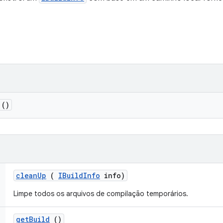
()
clean
Up
(
IBuild
Info
info)
Limpe todos os arquivos de compilação temporários.
get
Build
()