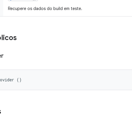
Recupere os dados do build em teste.
licos
er
rovider ()
s