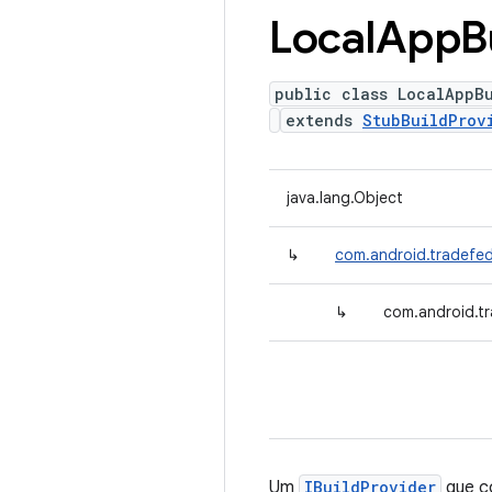
Local
App
B
public class LocalAppB
extends
StubBuildProv
java.lang.Object
↳
com.android.tradefed
↳
com.android.tr
Um
IBuildProvider
que c