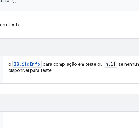
uild ()
 em teste.
IBuild
Info
null
o
para compilação em teste ou
se nenhum
disponível para teste