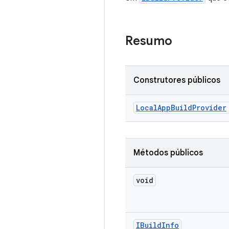
Resumo
Construtores públicos
Local
App
Build
Provider
Métodos públicos
void
IBuild
Info