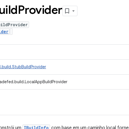
uild
Provider
uildProvider
ider
.build.StubBuildProvider
adefed.build.LocalAppBuildProvider
onstrói um
IBuildInfo
com base em um caminho local forne