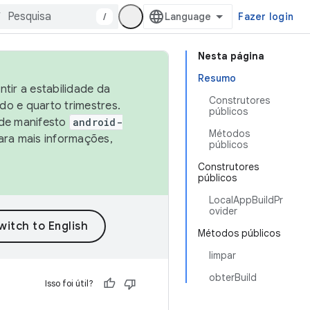
/
Fazer login
Nesta página
Resumo
tir a estabilidade da
Construtores
o e quarto trimestres.
públicos
 de manifesto
android-
Métodos
ara mais informações,
públicos
Construtores
públicos
LocalAppBuildPr
ovider
Métodos públicos
limpar
obterBuild
Isso foi útil?