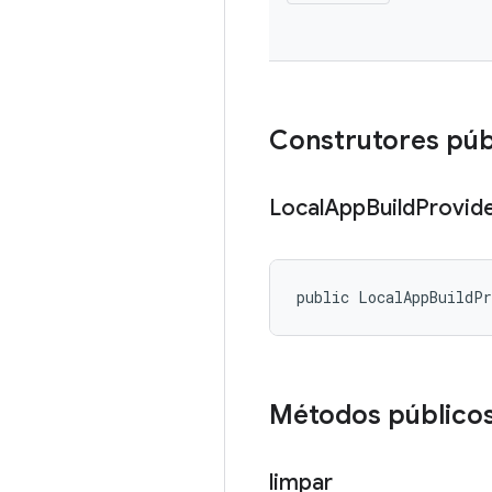
Construtores púb
Local
App
Build
Provid
public LocalAppBuildP
Métodos público
limpar