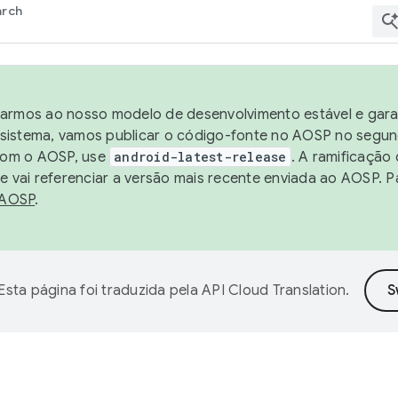
arch
harmos ao nosso modelo de desenvolvimento estável e garan
sistema, vamos publicar o código-fonte no AOSP no segund
 com o AOSP, use
android-latest-release
. A ramificação
 vai referenciar a versão mais recente enviada ao AOSP. P
 AOSP
.
Esta página foi traduzida pela
API Cloud Translation
.