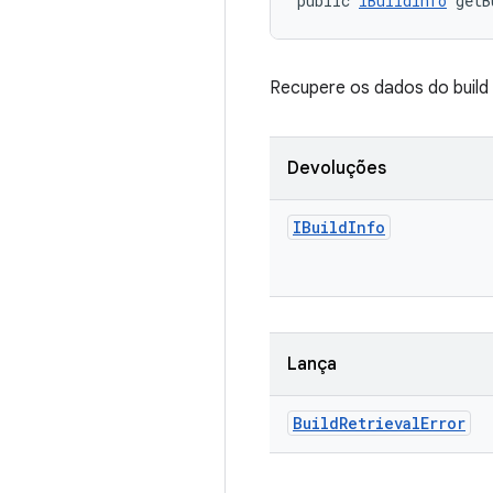
public 
IBuildInfo
 getB
Recupere os dados do build
Devoluções
IBuild
Info
Lança
Build
Retrieval
Error