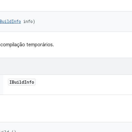
BuildInfo
 info)
 compilação temporários.
IBuild
Info