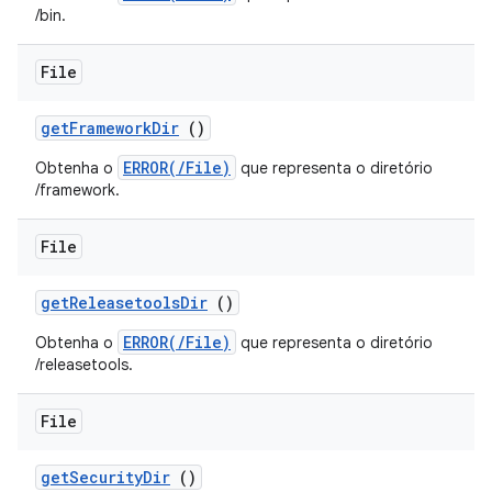
/bin.
File
get
Framework
Dir
()
ERROR(/File)
Obtenha o
que representa o diretório
/framework.
File
get
Releasetools
Dir
()
ERROR(/File)
Obtenha o
que representa o diretório
/releasetools.
File
get
Security
Dir
()