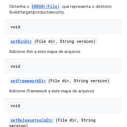
ERROR(/File)
Obtenha o
que representa o diretório
/build/target/product/security.
void
set
Bin
Dir
(File dir
,
String version)
Adicione /bin a este mapa de arquivos
void
set
Framework
Dir
(File dir
,
String version)
Adicione /framework a este mapa de arquivos
void
set
Releasetools
Dir
(File dir
,
String
version)