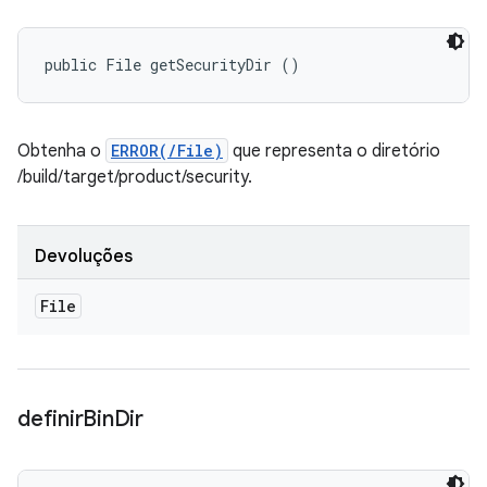
public File getSecurityDir ()
Obtenha o
ERROR(/File)
que representa o diretório
/build/target/product/security.
Devoluções
File
definir
Bin
Dir