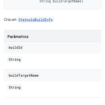
                String buildTargetName)
Cria um
OtatoolsBuildInfo
Parâmetros
build
Id
String
build
Target
Name
String