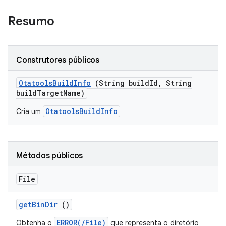
Resumo
Construtores públicos
Otatools
Build
Info
(String build
Id
,
String
build
Target
Name)
OtatoolsBuildInfo
Cria um
Métodos públicos
File
get
Bin
Dir
()
ERROR(/File)
Obtenha o
que representa o diretório