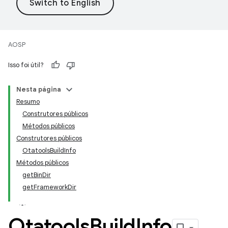
AOSP
Isso foi útil?
Nesta página
Resumo
Construtores públicos
Métodos públicos
Construtores públicos
OtatoolsBuildInfo
Métodos públicos
getBinDir
getFrameworkDir
Otatools
Build
Info