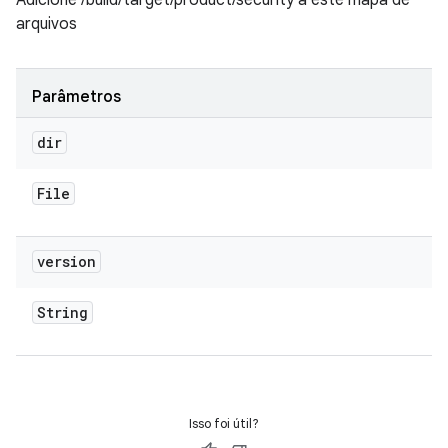
Adicione /build/target/product/security a este mapa de
arquivos
Parâmetros
dir
File
version
String
Isso foi útil?