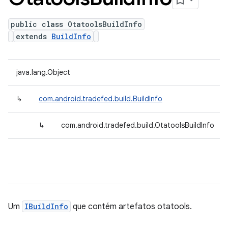
public class OtatoolsBuildInfo
extends
BuildInfo
java.lang.Object
↳
com.android.tradefed.build.BuildInfo
↳
com.android.tradefed.build.OtatoolsBuildInfo
Um
IBuildInfo
que contém artefatos otatools.