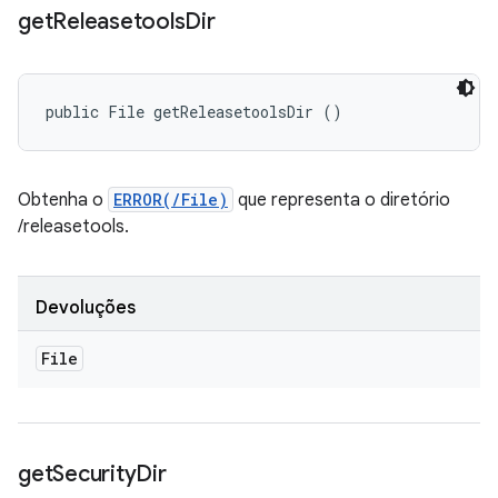
get
Releasetools
Dir
public File getReleasetoolsDir ()
Obtenha o
ERROR(/File)
que representa o diretório
/releasetools.
Devoluções
File
get
Security
Dir