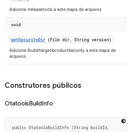
Adicione /releasetools a este mapa de arquivos
void
set
Security
Dir
(File dir
,
String version)
Adicione /build/target/product/security a este mapa de
arquivos
Construtores públicos
Otatools
Build
Info
public OtatoolsBuildInfo (String buildId, 
