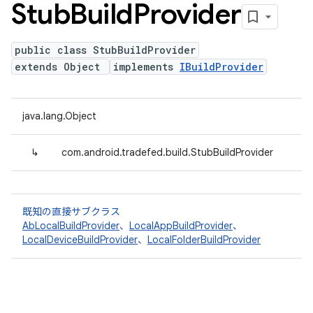
Stub
Build
Provider
public class StubBuildProvider
extends Object
implements
IBuildProvider
java.lang.Object
↳
com.android.tradefed.build.StubBuildProvider
既知の直接サブクラス
AbLocalBuildProvider
、
LocalAppBuildProvider
、
LocalDeviceBuildProvider
、
LocalFolderBuildProvider