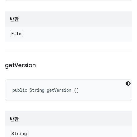
반환
File
get
Version
public String getVersion ()
반환
String