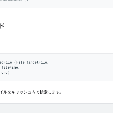
ド
edFile (File targetFile, 

 fileName, 

 crc)
ファイルをキャッシュ内で検索します。