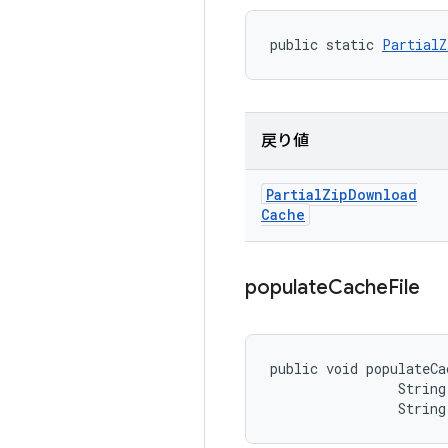
public static 
PartialZ
戻り値
Partial
Zip
Download
Cache
populate
Cache
File
public void populateCa
                String
                String