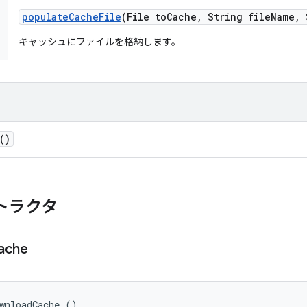
populate
Cache
File
(File to
Cache
,
String file
Name
,
S
キャッシュにファイルを格納します。
()
トラクタ
ache
wnloadCache ()