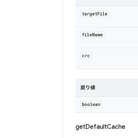
target
File
file
Name
crc
戻り値
boolean
get
Default
Cache