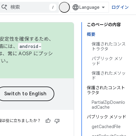
/
ログイン
このページの内容
概要
の安定性を確保するため、
保護されたコンス
投稿には、
android-
トラクタ
、常に AOSP にプッシ
パブリック メソ
さい。
ッド
保護されたメソッ
ド
保護されたコンスト
ラクタ
PartialZipDownlo
adCache
パブリック メソッド
報は役に立ちましたか？
getCachedFile