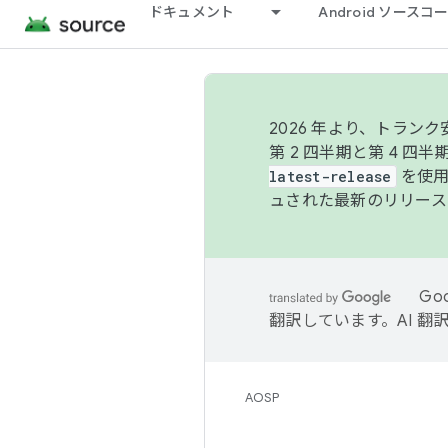
ドキュメント
Android ソース
2026 年より、トラ
第 2 四半期と第 4 四
latest-release
を使用
ュされた最新のリリース
Go
翻訳しています。AI 
AOSP