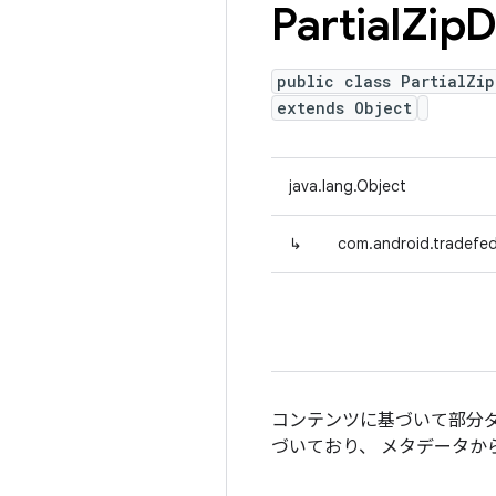
Partial
Zip
D
public class PartialZi
extends Object
java.lang.Object
↳
com.android.tradefed
コンテンツに基づいて部分ダ
づいており、 メタデータから