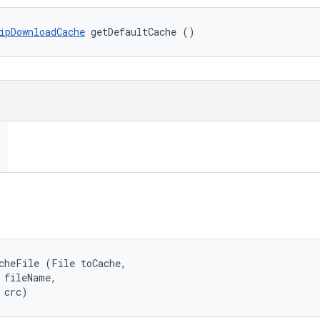
ipDownloadCache
 getDefaultCache ()
cheFile (File toCache, 

 fileName, 

 crc)