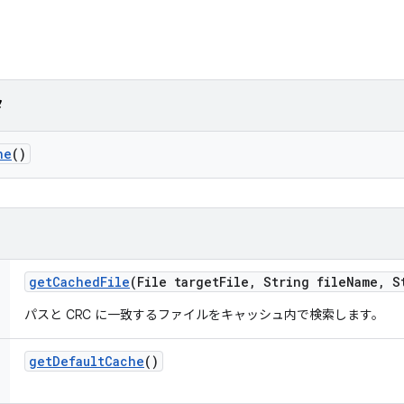
タ
he
()
get
Cached
File
(File target
File
,
String file
Name
,
St
パスと CRC に一致するファイルをキャッシュ内で検索します。
get
Default
Cache
()