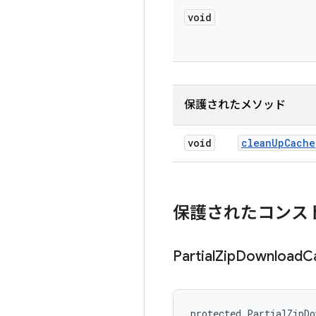
void
保護されたメソッド
void
clean
Up
Cache
保護されたコンス
Partial
Zip
Download
C
protected PartialZipDo