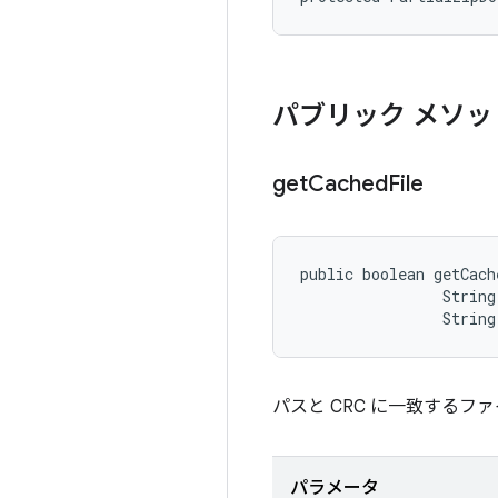
パブリック メソッ
get
Cached
File
public boolean getCach
                String
                String
パスと CRC に一致する
パラメータ