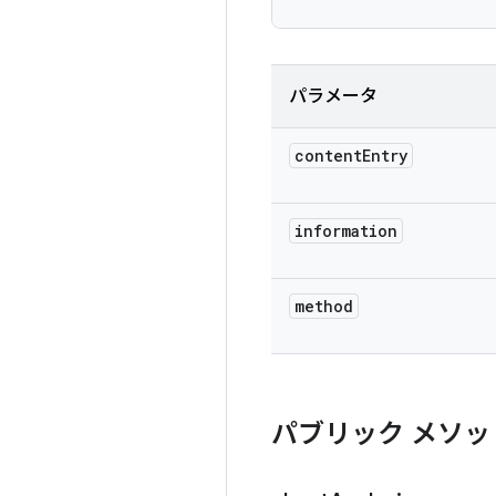
パラメータ
content
Entry
information
method
パブリック メソッ