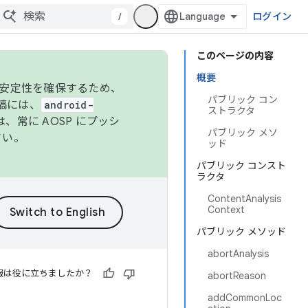
/
ログイン
このページの内容
概要
の安定性を確保するため、
パブリック コン
投稿には、
android-
ストラクタ
、常に AOSP にプッシ
パブリック メソ
さい。
ッド
パブリック コンスト
ラクタ
ContentAnalysis
Context
パブリック メソッド
abortAnalysis
報は役に立ちましたか？
abortReason
addCommonLoc