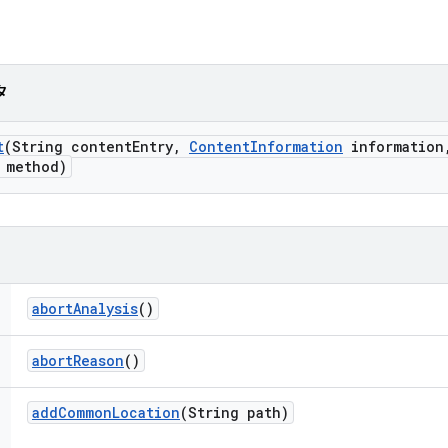
タ
t
(String content
Entry
,
Content
Information
information
method)
abort
Analysis
()
abort
Reason
()
add
Common
Location
(String path)