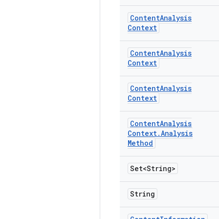
Content
Analysis
Context
Content
Analysis
Context
Content
Analysis
Context
Content
Analysis
Context
.
Analysis
Method
Set<String>
String