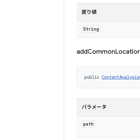
戻り値
String
add
Common
Locatio
public 
ContentAnalysis
パラメータ
path