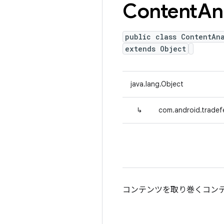
Content
An
public class ContentAn
extends Object
java.lang.Object
↳
com.android.tradef
コンテンツを取り巻くコン