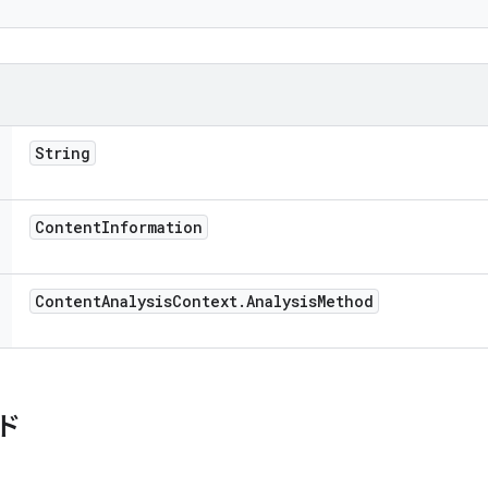
String
Content
Information
Content
Analysis
Context
.
Analysis
Method
ド