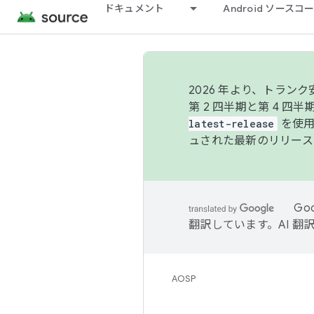
ドキュメント
Android ソース
2026 年より、トラ
第 2 四半期と第 4 四
latest-release
を使用
ュされた最新のリリース
Go
翻訳しています。AI 
AOSP