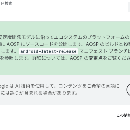
コード検索
ンク安定版開発モデルに沿ってエコシステムのプラットフォーム
半期に AOSP にソースコードを公開します。AOSP のビルドと
します。
android-latest-release
マニフェスト ブランチは
を参照します。詳細については、
AOSP の変更点
をご覧くだ
ogle は AI 技術を使用して、コンテンツをご希望の言語に
翻訳には誤りが含まれる場合があります。
この情