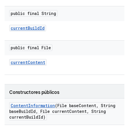
public final String
current
Build
Id
public final File
current
Content
Constructores públicos
Content
Information
(File base
Content
,
String
base
Build
Id
,
File current
Content
,
String
current
Build
Id)