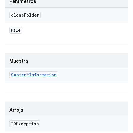
Parámetros
clone
Folder
File
Muestra
Content
Information
Arroja
IOException