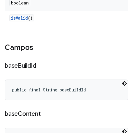
boolean
is
Valid
()
Campos
base
Build
Id
public final String baseBuildId
base
Content