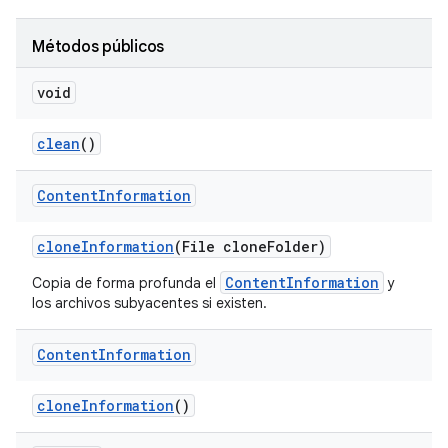
Métodos públicos
void
clean
()
Content
Information
clone
Information
(File clone
Folder)
ContentInformation
Copia de forma profunda el
y
los archivos subyacentes si existen.
Content
Information
clone
Information
()