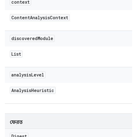
context
Content
Analysis
Context
discovered
Module
List
analysis
Level
Analysis
Heuristic
ফেরত
Digest