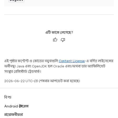
এটি কাজে লেগেছে?
এই পৃষ্ঠার কন্টেন্ট ও কোডের নমুনাগুলি
Content License
-এ বর্ণিত লাইসেন্সের
অধীনস্থ। Java এবং OpenJDK হল Oracle এবং/অথবা তার অ্যাফিলিয়েট
সংস্থার রেজিস্টার্ড ট্রেডমার্ক।
2026-06-22 UTC-তে শেষবার আপডেট করা হয়েছে।
বিল্ড
Android স্টোরেজ
প্রয়োজনীয়তা