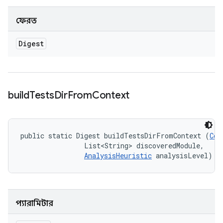
ফেরত
Digest
build
Tests
Dir
From
Context
public static Digest buildTestsDirFromContext (
Con
                List<String> discoveredModule, 

AnalysisHeuristic
 analysisLevel)
প্যারামিটার