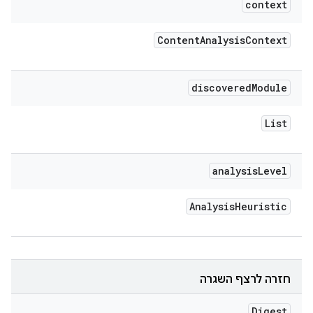
context
Content
Analysis
Context
discovered
Module
List
analysis
Level
Analysis
Heuristic
חזרה לרצף השגרה
Digest