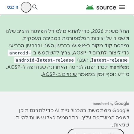
היכנס
החל משנת 2026, כדי להתאים למודל הפיתוח היציב שלנו
ולשמור על יציבות הפלטפורמה בסביבה העסקית,
נפרסם קוד מקור ב-AOSP ברבעון השני וברבעון הרביעי.
כדי ליצור ולתרום ל-AOSP, צריך להשתמש ב-
android-
latest-release
. הענף
android-latest-release
manifest תמיד יפנה לגרסה האחרונה שנדחפה ל-AOSP.
מידע נוסף זמין במאמר
שינויים ב-AOSP
.
‫Google משתמשת בטכנולוגיית AI כדי לתרגם תוכן
לשפה המועדפת עליך. בתרגומים כאלו עשויות להיות
שגיאות.