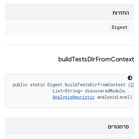
החזרות
Digest
build
Tests
Dir
From
Context
public static Digest buildTestsDirFromContext (
Con
                List<String> discoveredModule, 

AnalysisHeuristic
 analysisLevel)
פרמטרים