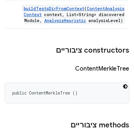
build
Tests
Dir
From
Context
(
Content
Analysis
Context
context
,
List<String> discovered
Module
,
Analysis
Heuristic
analysis
Level)
‫constructors ציבוריים
Content
Merkle
Tree
public ContentMerkleTree ()
‫methods ציבוריים