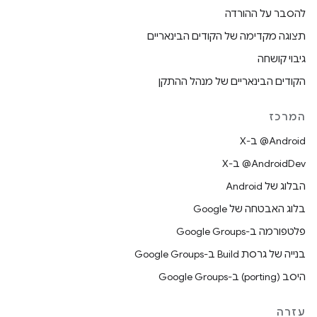
להסבר על ההורדה
תצוגה מקדימה של הקודים הבינאריים
גיבוי קושחה
הקודים הבינאריים של מנהל ההתקן
המרכז
‫‎@Android ב-X
‫‎@AndroidDev ב-X
הבלוג של Android
בלוג האבטחה של Google
פלטפורמה ב-Google Groups
בנייה של גרסת Build ב-Google Groups
היסב (porting) ב-Google Groups
עזרה