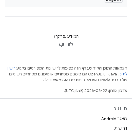
המידע עזר לך?
דוגמאות התוכן והקוד שבדף הזה כפופות לרישיונות המפורטים בקטע
רישיון
לתוכן
.‏ Java ו-OpenJDK הם סימנים מסחריים או סימנים מסחריים רשומים
של חברת Oracle ו/או של השותפים העצמאיים שלה.
עדכון אחרון: 2026-06-22 (שעון UTC).
BUILD
מאגר Android
דרישות