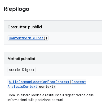
Riepilogo
Costruttori pubblici
Content
Merkle
Tree
()
Metodi pubblici
static Digest
build
Common
Location
From
Context
(
Content
Analysis
Context
context)
Crea un albero Merkle e restituisce il digest radice dalle
informazioni sulla posizione comuni