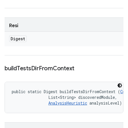
Resi
Digest
build
Tests
Dir
From
Context
public static Digest buildTestsDirFromContext (
Con
                List<String> discoveredModule, 

AnalysisHeuristic
 analysisLevel)