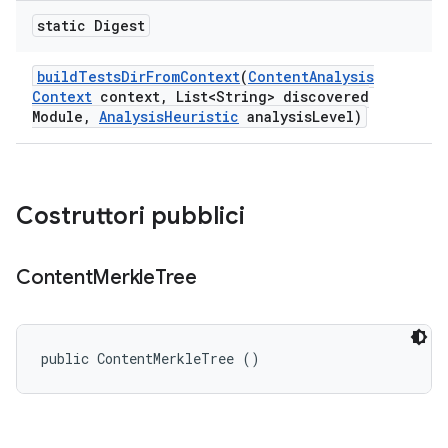
static Digest
build
Tests
Dir
From
Context
(
Content
Analysis
Context
context
,
List<String> discovered
Module
,
Analysis
Heuristic
analysis
Level)
Costruttori pubblici
Content
Merkle
Tree
public ContentMerkleTree ()