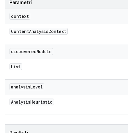
Parametri
context
Content
Analysis
Context
discovered
Module
List
analysis
Level
Analysis
Heuristic