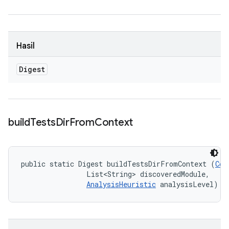
Hasil
Digest
build
Tests
Dir
From
Context
public static Digest buildTestsDirFromContext (
Con
                List<String> discoveredModule, 

AnalysisHeuristic
 analysisLevel)