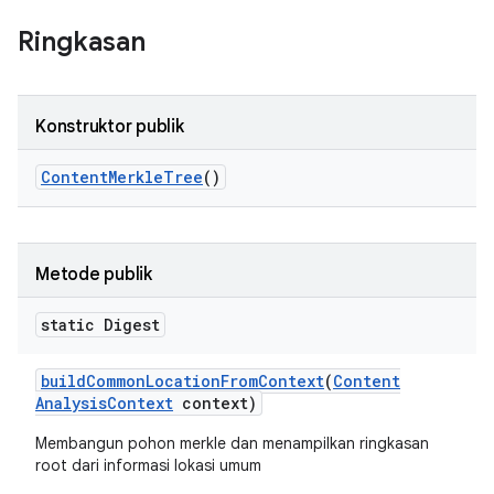
Ringkasan
Konstruktor publik
Content
Merkle
Tree
()
Metode publik
static Digest
build
Common
Location
From
Context
(
Content
Analysis
Context
context)
Membangun pohon merkle dan menampilkan ringkasan
root dari informasi lokasi umum