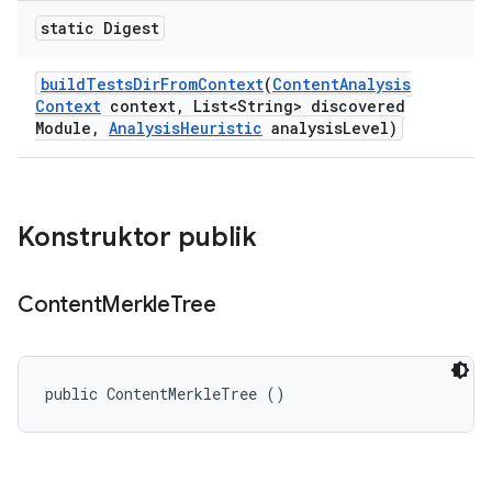
static Digest
build
Tests
Dir
From
Context
(
Content
Analysis
Context
context
,
List<String> discovered
Module
,
Analysis
Heuristic
analysis
Level)
Konstruktor publik
Content
Merkle
Tree
public ContentMerkleTree ()