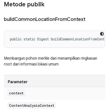
Metode publik
build
Common
Location
From
Context
public static Digest buildCommonLocationFromContex
Membangun pohon merkle dan menampilkan ringkasan
root dari informasi lokasi umum
Parameter
context
Content
Analysis
Context