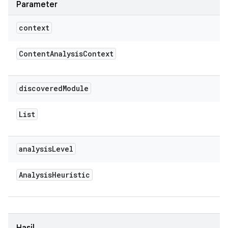
Parameter
context
Content
Analysis
Context
discovered
Module
List
analysis
Level
Analysis
Heuristic