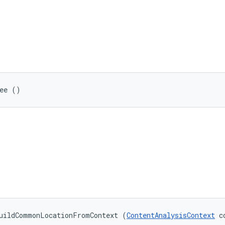
ree ()
buildCommonLocationFromContext (
ContentAnalysisContext
 c