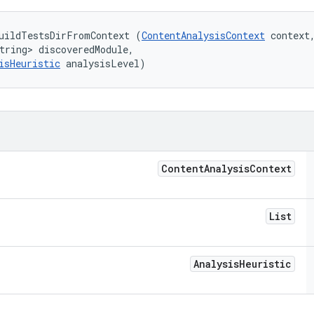
uildTestsDirFromContext (
ContentAnalysisContext
 context,
tring> discoveredModule, 

isHeuristic
 analysisLevel)
Content
Analysis
Context
List
Analysis
Heuristic