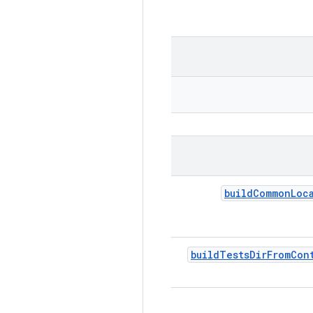
build
Common
Loc
build
Tests
Dir
From
Con