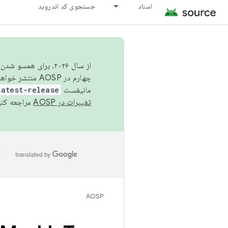
اسناد
جستجوی کد اندروید
از سال ۲۰۲۶، برای ه
چهارم در AOSP منتشر خواهیم کرد. برای ساخت و مشارکت در AOSP،
مانیفست
latest-release
تغییرات در AOSP
مراجعه کنی
ا
AOSP