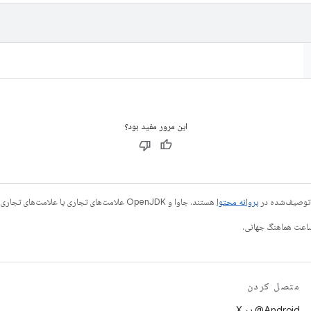
این مرور مفید بود؟
ی توصیف‌شده در
پروانه محتوا
هستند. جاوا و OpenJDK علامت‌های تجاری یا علامت‌های تجاری ثبت‌شده Oracle و/یا وابسته‌های آن هستند.
متصل کردن
‫‎@Android در X