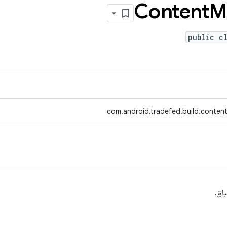
Content
M
public c
com.android.tradefed.build.conten
اق.