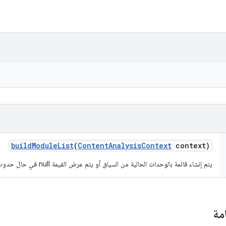
build
Module
List
(
Content
Analysis
Context
context)
يتم إنشاء قائمة بالوحدات الحالية من السياق أو يتم عرض القيمة null في حال حدوث خطأ.
مة