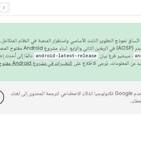
/
 عام 2026، ولضمان اتّساق نموذج التطوير الثابت الأساسي واستقرار المنصة في النظام المت
an
. سيشير فرع بيان
android-latest-release
دائمًا إلى أحدث إ
التغييرات في مشروع Android مفتوح المصدر
تستخدم Google تكنولوجيا الذكاء الاصطناعي لترجمة المحتوى إلى لغتك
خطاء.