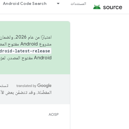
المستندات
Android Code Search
اعتبارًا من
مشروع Android مفتوح المصدر (AOSP) في الربعَين الثاني والرابع. لبناء مشروع Android مفتوح المصدر والمساهمة فيه، استخدِم
droid-latest-release
Android مفتوح المصدر. لمزيد من المعلومات، يُرجى الاطّلاع على
المفضّلة، وقد تتضمّن بعض الأ
AOSP