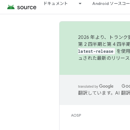
ドキュメント
Android ソース
2026 年より、トラ
第 2 四半期と第 4 四
latest-release
を使用
ュされた最新のリリース
Go
翻訳しています。AI 
AOSP