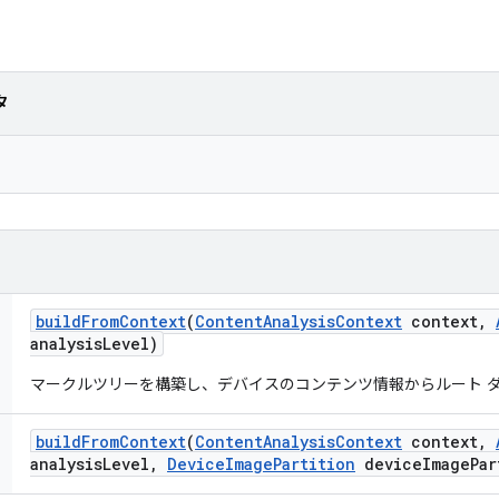
タ
build
From
Context
(
Content
Analysis
Context
context
,
analysis
Level)
マークルツリーを構築し、デバイスのコンテンツ情報からルート 
build
From
Context
(
Content
Analysis
Context
context
,
analysis
Level
,
Device
Image
Partition
device
Image
Par