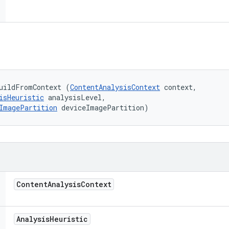
uildFromContext (
ContentAnalysisContext
 context, 

isHeuristic
 analysisLevel, 

ImagePartition
 deviceImagePartition)
Content
Analysis
Context
Analysis
Heuristic