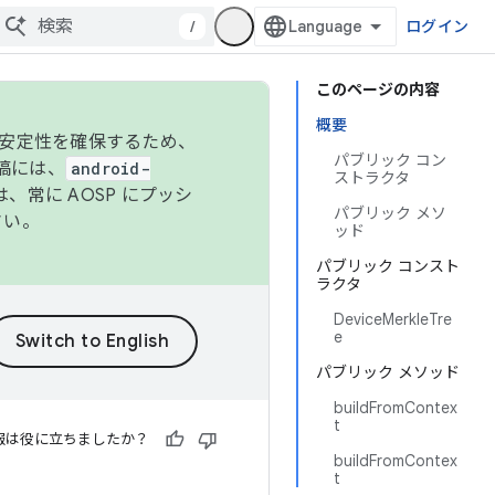
/
ログイン
このページの内容
概要
の安定性を確保するため、
パブリック コン
投稿には、
android-
ストラクタ
、常に AOSP にプッシ
パブリック メソ
さい。
ッド
パブリック コンスト
ラクタ
DeviceMerkleTre
e
パブリック メソッド
buildFromContex
t
報は役に立ちましたか？
buildFromContex
t