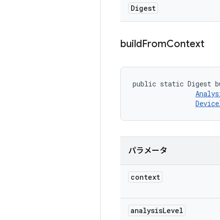
Digest
build
From
Context
public static Digest b
Analys
Device
パラメータ
context
analysis
Level