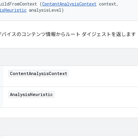
uildFromContext (
ContentAnalysisContext
 context, 

isHeuristic
 analysisLevel)
デバイスのコンテンツ情報からルート ダイジェストを返します
Content
Analysis
Context
Analysis
Heuristic