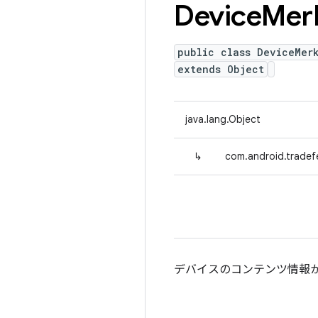
Device
Mer
public class DeviceMer
extends Object
java.lang.Object
↳
com.android.tradef
デバイスのコンテンツ情報から 