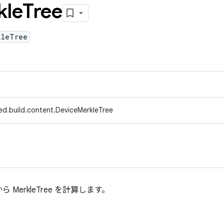
kle
Tree
kleTree
ed.build.content.DeviceMerkleTree
MerkleTree を計算します。