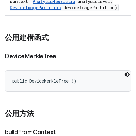
context
,
Analysis
Heuristic
analysis
Level
,
Device
Image
Partition
device
Image
Partition)
公用建構函式
Device
Merkle
Tree
public DeviceMerkleTree ()
公用方法
build
From
Context