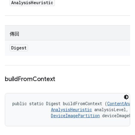
Analysis
Heuristic
傳回
Digest
build
From
Context
public static Digest buildFromContext (
ContentAnal
AnalysisHeuristic
 analysisLevel, 

DeviceImagePartition
 deviceImagePa