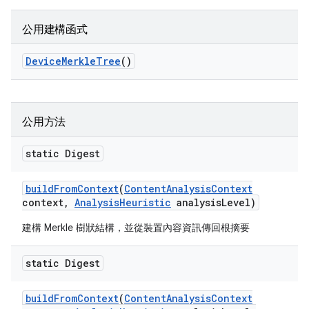
公用建構函式
Device
Merkle
Tree
()
公用方法
static Digest
build
From
Context
(
Content
Analysis
Context
context
,
Analysis
Heuristic
analysis
Level)
建構 Merkle 樹狀結構，並從裝置內容資訊傳回根摘要
static Digest
build
From
Context
(
Content
Analysis
Context