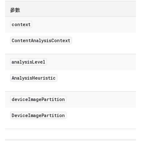
參數
context
Content
Analysis
Context
analysis
Level
Analysis
Heuristic
device
Image
Partition
Device
Image
Partition