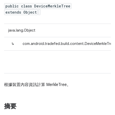
public class DeviceMerkleTree
extends Object
java.lang.Object
↳
com.android.tradefed.build.content.DeviceMerkleTree
根據裝置內容資訊計算 MerkleTree。
摘要