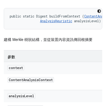
public static Digest buildFromContext (
ContentAnal
AnalysisHeuristic
 analysisLevel)
建構 Merkle 樹狀結構，並從裝置內容資訊傳回根摘要
參數
context
Content
Analysis
Context
analysis
Level