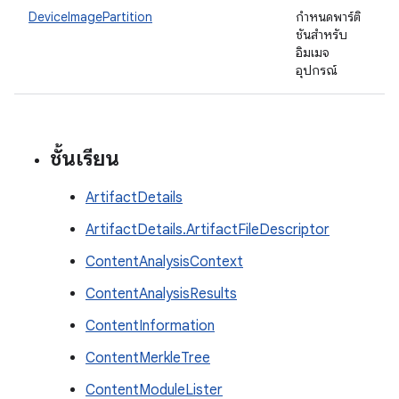
DeviceImagePartition
กำหนดพาร์ติ
ชันสำหรับ
อิมเมจ
อุปกรณ์
ชั้นเรียน
ArtifactDetails
ArtifactDetails.ArtifactFileDescriptor
ContentAnalysisContext
ContentAnalysisResults
ContentInformation
ContentMerkleTree
ContentModuleLister