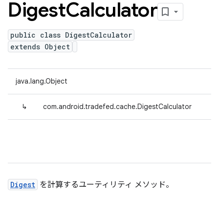
Digest
Calculator
public class DigestCalculator
extends Object
java.lang.Object
↳
com.android.tradefed.cache.DigestCalculator
Digest
を計算するユーティリティ メソッド。