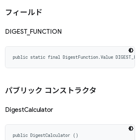
フィールド
DIGEST
_
FUNCTION
public static final DigestFunction.Value DIGEST_FU
パブリック コンストラクタ
Digest
Calculator
public DigestCalculator ()