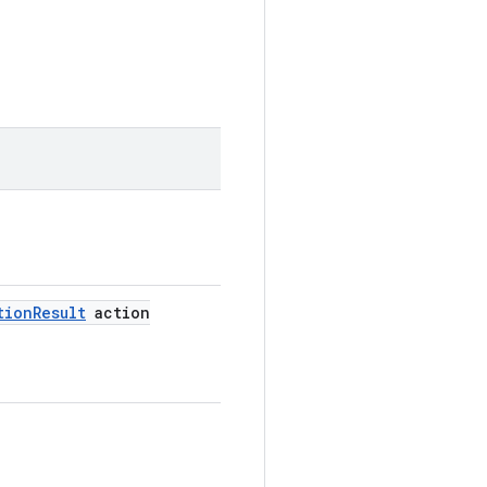
tion
Result
action