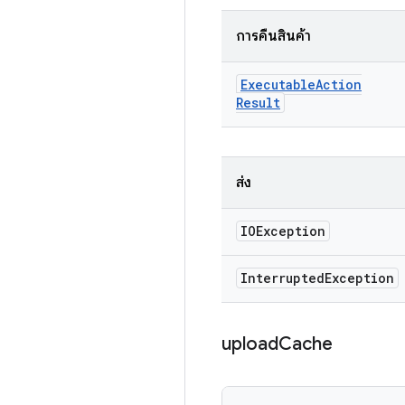
การคืนสินค้า
Executable
Action
Result
ส่ง
IOException
Interrupted
Exception
upload
Cache