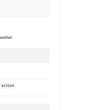
ตผลลัพธ์
action
บ