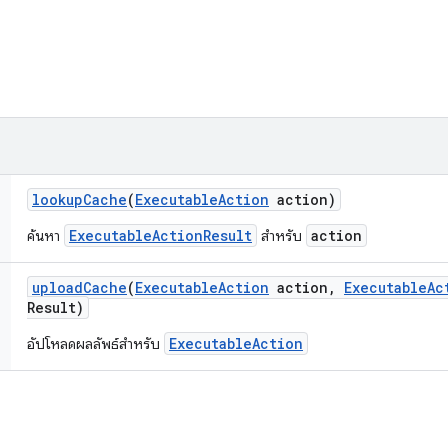
lookup
Cache
(
Executable
Action
action)
ExecutableActionResult
action
ค้นหา
สำหรับ
upload
Cache
(
Executable
Action
action
,
Executable
Ac
Result)
ExecutableAction
อัปโหลดผลลัพธ์สำหรับ