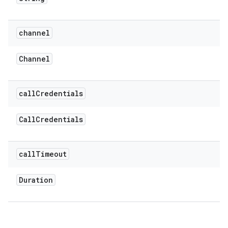
channel
Channel
call
Credentials
Call
Credentials
call
Timeout
Duration