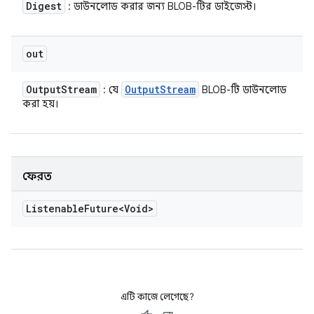
Digest
: ডাউনলোড করার জন্য BLOB-টির ডাইজেস্ট।
out
Output
Stream
Output
Stream
: যে
BLOB-টি ডাউনলোড
করা হয়।
ফেরত
Listenable
Future<Void>
এটি কাজে লেগেছে?