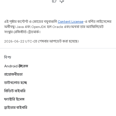
এই পৃষ্ঠার কন্টেন্ট ও কোডের নমুনাগুলি
Content License
-এ বর্ণিত লাইসেন্সের
অধীনস্থ। Java এবং OpenJDK হল Oracle এবং/অথবা তার অ্যাফিলিয়েট
সংস্থার রেজিস্টার্ড ট্রেডমার্ক।
2026-06-22 UTC-তে শেষবার আপডেট করা হয়েছে।
বিল্ড
Android স্টোরেজ
প্রয়োজনীয়তা
ডাউনলোড হচ্ছে
প্রিভিউ বাইনারি
ফ্যাক্টরি ইমেজ
ড্রাইভার বাইনারি