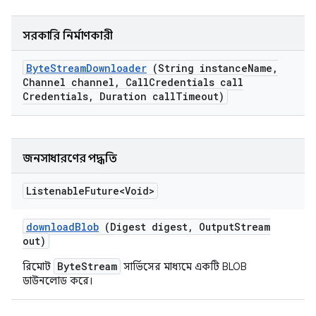
সরকারি নির্মাণকারী
Byte
Stream
Downloader
(String instance
Name
,
Channel channel
,
Call
Credentials call
Credentials
,
Duration call
Timeout)
জনসাধারণের পদ্ধতি
Listenable
Future<Void>
download
Blob
(Digest digest
,
Output
Stream
out)
ByteStream
রিমোট
সার্ভিসের মাধ্যমে একটি BLOB
ডাউনলোড করে।