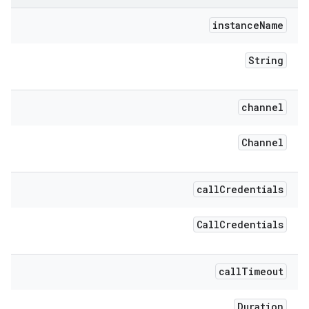
instance
Name
String
channel
Channel
call
Credentials
Call
Credentials
call
Timeout
Duration