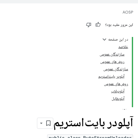
AOSP
این مرور مفید بود؟
در این صفحه
خلاصه
سازندگان عمومی
روش‌های عمومی
سازندگان عمومی
آپلودر بایت‌استریم
روش‌های عمومی
آپلودبلاب
آپلودفایل
آپلودر بایت‌استریم
public class ByteStreamUploader