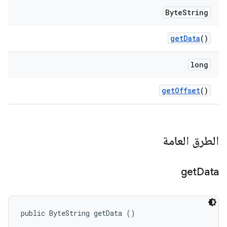
Byte
String
get
Data
()
long
get
Offset
()
الطرق العامة
get
Data
public ByteString getData ()