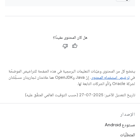
هل كان المحتوى مفيدًا؟
يخضع كل من المحتوى وعيّنات التعليمات البرمجية في هذه الصفحة للتراخيص الموضحّة
في
ترخيص استخدام المحتوى
. إنّ Java وOpenJDK هما علامتان تجاريتان مسجَّلتان
لشركة Oracle و/أو الشركات التابعة لها.
تاريخ التعديل الأخير: 2025-07-27 (حسب التوقيت العالمي المتفَّق عليه)
الإصدار
مستودع Android
المتطلّبات