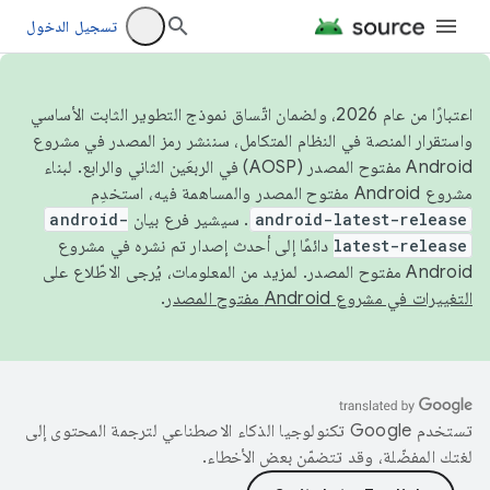
تسجيل الدخول
اعتبارًا من عام 2026، ولضمان اتّساق نموذج التطوير الثابت الأساسي
واستقرار المنصة في النظام المتكامل، سننشر رمز المصدر في مشروع
Android مفتوح المصدر (AOSP) في الربعَين الثاني والرابع. لبناء
مشروع Android مفتوح المصدر والمساهمة فيه، استخدِم
android-latest-release
. سيشير فرع بيان
android-
latest-release
دائمًا إلى أحدث إصدار تم نشره في مشروع
Android مفتوح المصدر. لمزيد من المعلومات، يُرجى الاطّلاع على
التغييرات في مشروع Android مفتوح المصدر
.
تستخدم Google تكنولوجيا الذكاء الاصطناعي لترجمة المحتوى إلى
لغتك المفضّلة، وقد تتضمّن بعض الأخطاء.