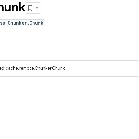
hunk
ass Chunker.Chunk
ed.cache.remote.Chunker.Chunk