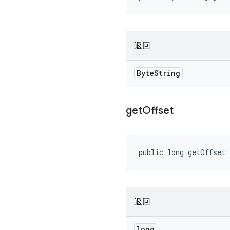
返回
Byte
String
get
Offset
public long getOffset
返回
long