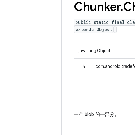
Chunker
.
C
public static final cl
extends Object
java.lang.Object
↳
com.android.tradef
一个 blob 的一部分。