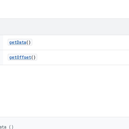
get
Data
()
get
Offset
()
ata ()