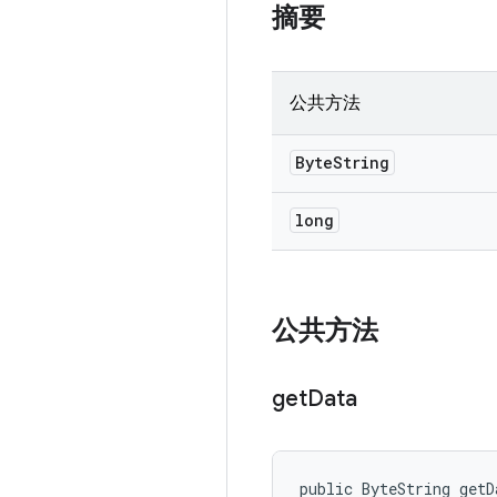
摘要
公共方法
Byte
String
long
公共方法
get
Data
public ByteString getD