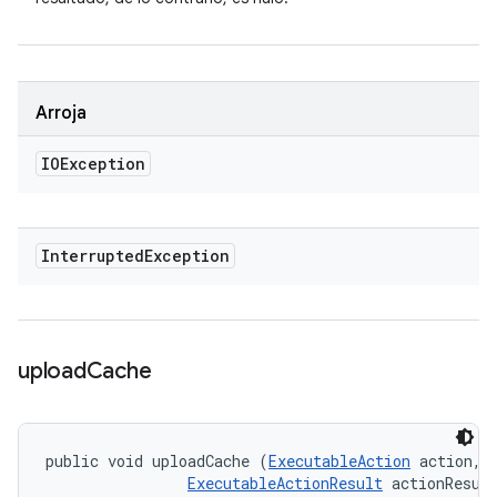
Arroja
IOException
Interrupted
Exception
upload
Cache
public void uploadCache (
ExecutableAction
 action, 

ExecutableActionResult
 actionResul