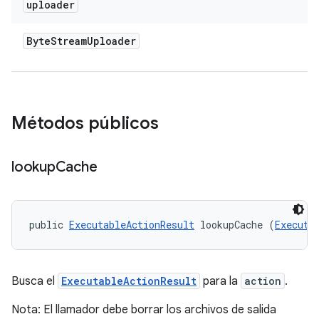
uploader
Byte
Stream
Uploader
Métodos públicos
lookup
Cache
public 
ExecutableActionResult
 lookupCache (
Executa
Busca el
ExecutableActionResult
para la
action
.
Nota: El llamador debe borrar los archivos de salida