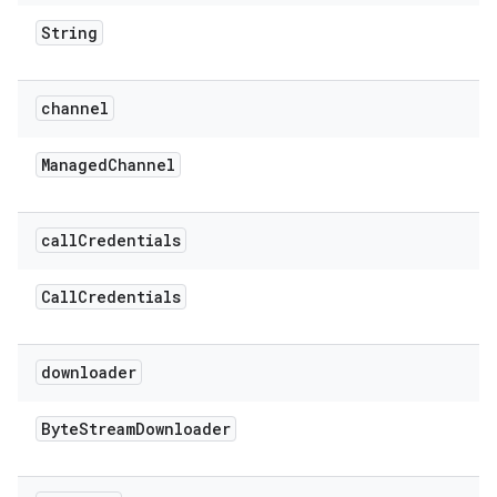
String
channel
Managed
Channel
call
Credentials
Call
Credentials
downloader
Byte
Stream
Downloader