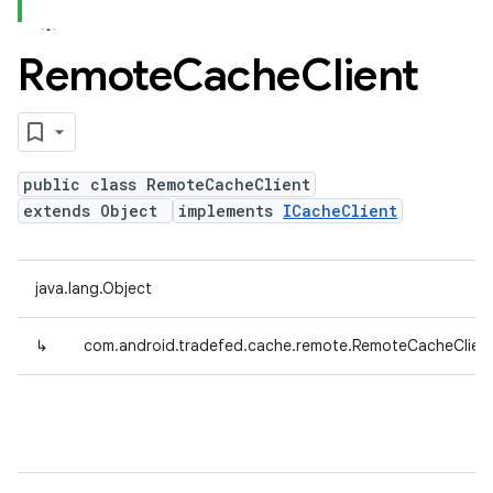
Remote
Cache
Client
public class RemoteCacheClient
extends Object
implements
ICacheClient
java.lang.Object
↳
com.android.tradefed.cache.remote.RemoteCacheClien