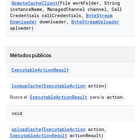
Remote
Cache
Client
(File work
Folder
,
String
instance
Name
,
Managed
Channel channel
,
Call
Credentials call
Credentials
,
Byte
Stream
Downloader
downloader
,
Byte
Stream
Uploader
uploader)
Métodos públicos
Executable
Action
Result
lookup
Cache
(
Executable
Action
action)
ExecutableActionResult
action
Busca el
para la
.
void
upload
Cache
(
Executable
Action
action
,
Executable
Action
Result
action
Result)