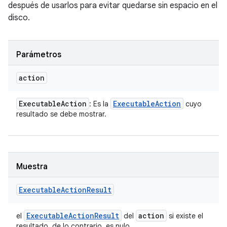
después de usarlos para evitar quedarse sin espacio en el
disco.
Parámetros
action
Executable
Action
Executable
Action
: Es la
cuyo
resultado se debe mostrar.
Muestra
Executable
Action
Result
Executable
Action
Result
action
el
del
si existe el
resultado, de lo contrario, es nulo.