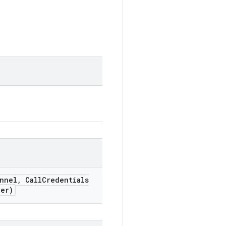
nnel
,
Call
Credentials
er)