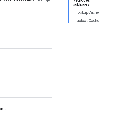
Méthodes
publiques
lookupCache
uploadCache
ant.