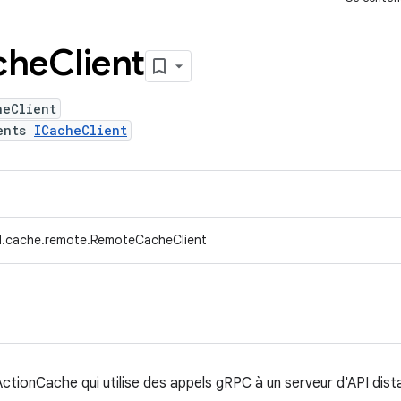
che
Client
heClient
ents
ICacheClient
d.cache.remote.RemoteCacheClient
ionCache qui utilise des appels gRPC à un serveur d'API dist