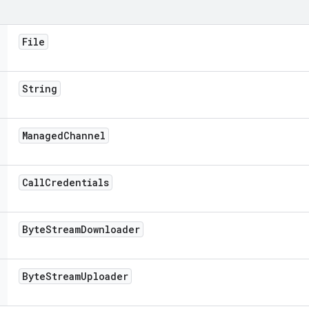
File
String
Managed
Channel
Call
Credentials
Byte
Stream
Downloader
Byte
Stream
Uploader