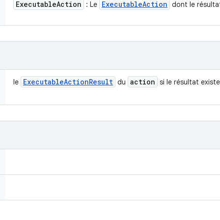
Executable
Action
Executable
Action
: Le
dont le résulta
Executable
Action
Result
action
le
du
si le résultat existe