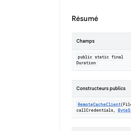
Résumé
Champs
public static final
Duration
Constructeurs publics
Remote
Cache
Client
(Fil
call
Credentials
,
Byte
S