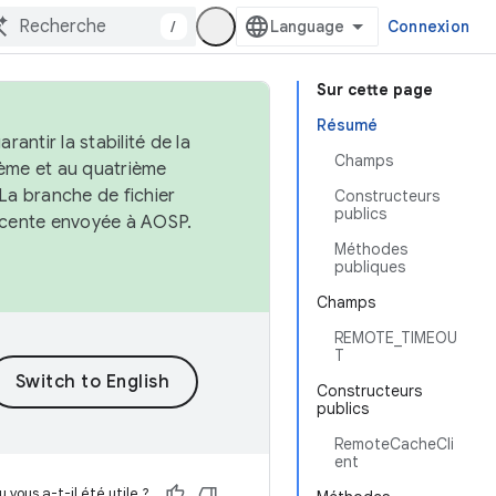
/
Connexion
Sur cette page
Résumé
antir la stabilité de la
Champs
ème et au quatrième
 La branche de fichier
Constructeurs
publics
récente envoyée à AOSP.
Méthodes
publiques
Champs
REMOTE_TIMEOU
T
Constructeurs
publics
RemoteCacheCli
ent
 vous a-t-il été utile ?