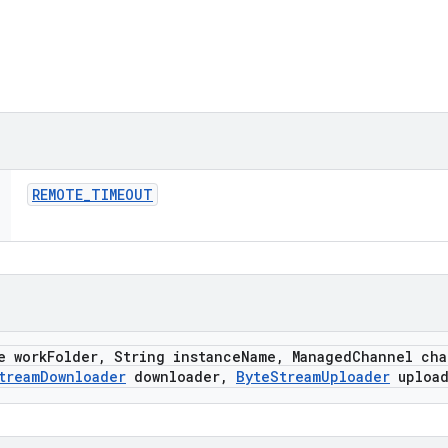
REMOTE
_
TIMEOUT
e work
Folder
,
String instance
Name
,
Managed
Channel cha
tream
Downloader
downloader
,
Byte
Stream
Uploader
upload