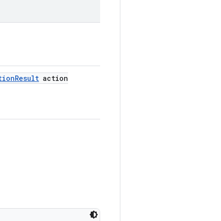
tion
Result
action