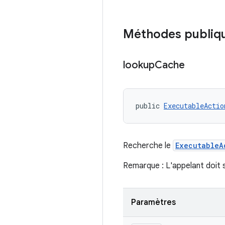
Méthodes publiq
lookup
Cache
public 
ExecutableActio
Recherche le
ExecutableA
Remarque : L'appelant doit s
Paramètres