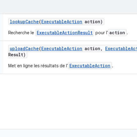
lookup
Cache
(
Executable
Action
action)
ExecutableActionResult
action
Recherche le
pour l'
.
upload
Cache
(
Executable
Action
action
,
Executable
Ac
Result)
ExecutableAction
Met en ligne les résultats de l'
.