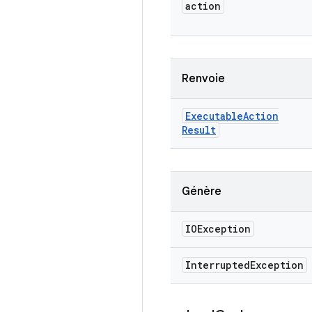
action
Renvoie
Executable
Action
Result
Génère
IOException
Interrupted
Exception