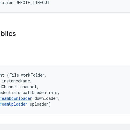
uration REMOTE_TIMEOUT
blics
nt (File workFolder, 

 instanceName, 

dChannel channel, 

edentials callCredentials, 

reamDownloader
 downloader, 

reamUploader
 uploader)