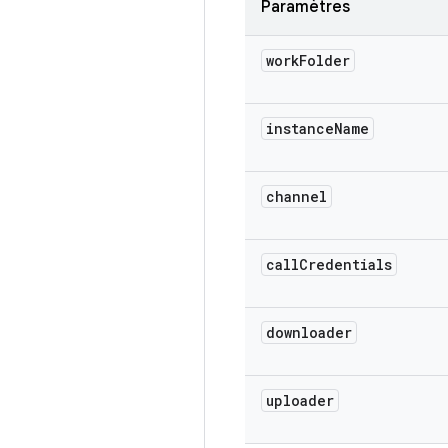
Paramètres
work
Folder
instance
Name
channel
call
Credentials
downloader
uploader