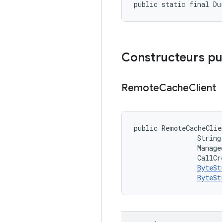
public static final D
Constructeurs pu
Remote
Cache
Client
public RemoteCacheClie
                String
                Manage
                CallCr
ByteSt
ByteSt