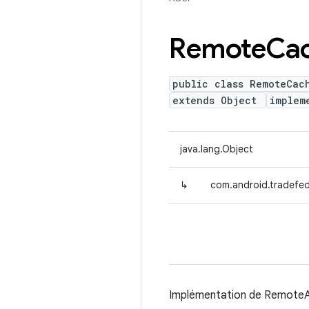
Remote
Ca
public class RemoteCac
extends Object
implem
java.lang.Object
↳
com.android.tradefe
Implémentation de RemoteAct