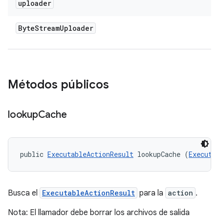
uploader
Byte
Stream
Uploader
Métodos públicos
lookup
Cache
public 
ExecutableActionResult
 lookupCache (
Executa
Busca el
ExecutableActionResult
para la
action
.
Nota: El llamador debe borrar los archivos de salida