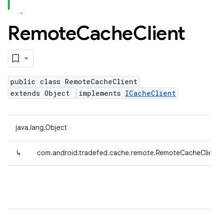
Remote
Cache
Client
public class RemoteCacheClient
extends Object
implements
ICacheClient
java.lang.Object
↳
com.android.tradefed.cache.remote.RemoteCacheClien