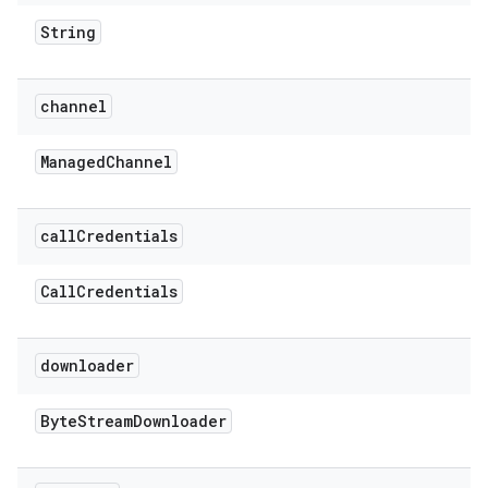
String
channel
Managed
Channel
call
Credentials
Call
Credentials
downloader
Byte
Stream
Downloader