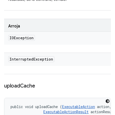
Arroja
IOException
Interrupted
Exception
upload
Cache
public void uploadCache (
ExecutableAction
 action, 

ExecutableActionResult
 actionResul