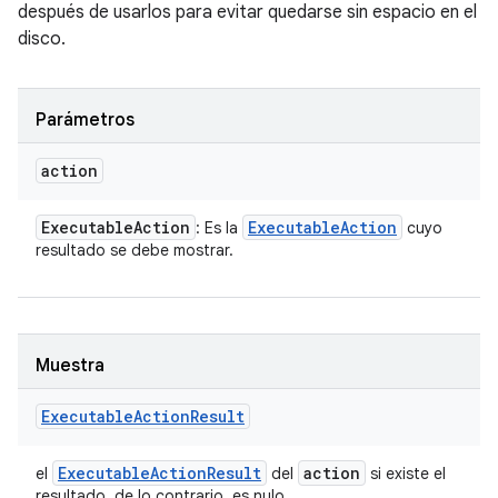
después de usarlos para evitar quedarse sin espacio en el
disco.
Parámetros
action
Executable
Action
Executable
Action
: Es la
cuyo
resultado se debe mostrar.
Muestra
Executable
Action
Result
Executable
Action
Result
action
el
del
si existe el
resultado, de lo contrario, es nulo.