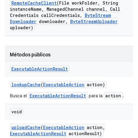
Remote
Cache
Client
(File work
Folder
,
String
instance
Name
,
Managed
Channel channel
,
Call
Credentials call
Credentials
,
Byte
Stream
Downloader
downloader
,
Byte
Stream
Uploader
uploader)
Métodos públicos
Executable
Action
Result
lookup
Cache
(
Executable
Action
action)
ExecutableActionResult
action
Busca el
para la
.
void
upload
Cache
(
Executable
Action
action
,
Executable
Action
Result
action
Result)