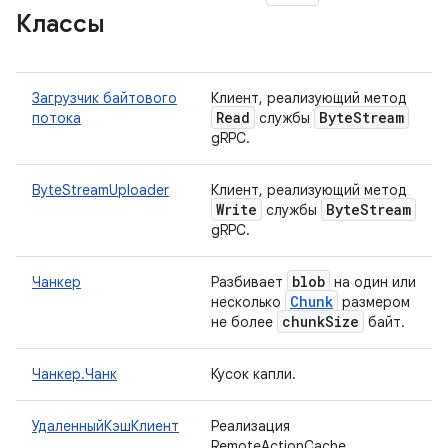
Классы
Загрузчик байтового
Клиент, реализующий метод
Read
Byte
Stream
потока
службы
gRPC.
ByteStreamUploader
Клиент, реализующий метод
Write
Byte
Stream
службы
gRPC.
blob
Чанкер
Разбивает
на один или
Chunk
несколько
размером
chunk
Size
не более
байт.
Чанкер.Чанк
Кусок капли.
УдаленныйКэшКлиент
Реализация
RemoteActionCache,