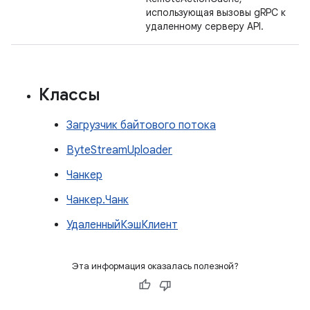
использующая вызовы gRPC к
удаленному серверу API.
Классы
Загрузчик байтового потока
ByteStreamUploader
Чанкер
Чанкер.Чанк
УдаленныйКэшКлиент
Эта информация оказалась полезной?