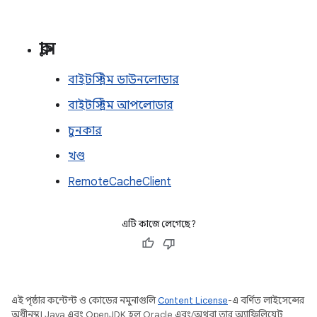
ক্লাস
বাইটস্ট্রিম ডাউনলোডার
বাইটস্ট্রিম আপলোডার
চুনকার
খণ্ড
RemoteCacheClient
এটি কাজে লেগেছে?
এই পৃষ্ঠার কন্টেন্ট ও কোডের নমুনাগুলি
Content License
-এ বর্ণিত লাইসেন্সের
অধীনস্থ। Java এবং OpenJDK হল Oracle এবং/অথবা তার অ্যাফিলিয়েট