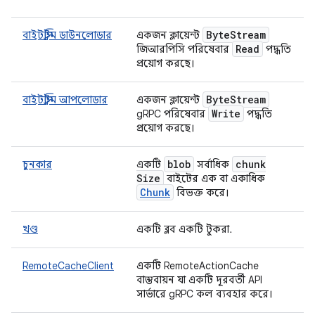
Byte
Stream
বাইটস্ট্রিম ডাউনলোডার
একজন ক্লায়েন্ট
Read
জিআরপিসি পরিষেবার
পদ্ধতি
প্রয়োগ করছে।
Byte
Stream
বাইটস্ট্রিম আপলোডার
একজন ক্লায়েন্ট
Write
gRPC পরিষেবার
পদ্ধতি
প্রয়োগ করছে।
blob
chunk
চুনকার
একটি
সর্বাধিক
Size
বাইটের এক বা একাধিক
Chunk
বিভক্ত করে।
খণ্ড
একটি ব্লব একটি টুকরা.
RemoteCacheClient
একটি RemoteActionCache
বাস্তবায়ন যা একটি দূরবর্তী API
সার্ভারে gRPC কল ব্যবহার করে।