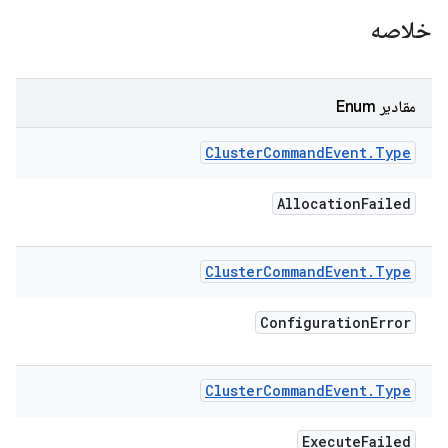
خلاصه
مقادیر Enum
Cluster
Command
Event
.
Type
Allocation
Failed
Cluster
Command
Event
.
Type
Configuration
Error
Cluster
Command
Event
.
Type
Execute
Failed