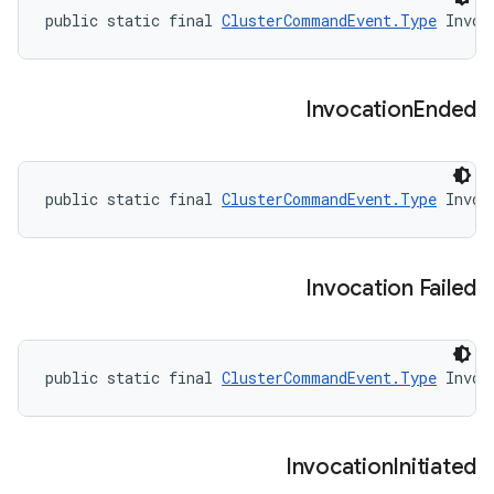
public static final 
ClusterCommandEvent.Type
 Invoc
Invocation
Ended
public static final 
ClusterCommandEvent.Type
 Invoc
Invocation Failed
public static final 
ClusterCommandEvent.Type
 Invoc
Invocation
Initiated