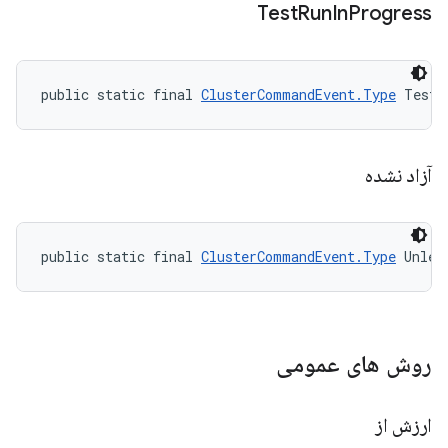
Test
Run
In
Progress
public static final 
ClusterCommandEvent.Type
 TestR
آزاد نشده
public static final 
ClusterCommandEvent.Type
 Unlea
روش های عمومی
ارزش از