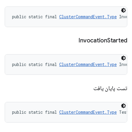
public static final 
ClusterCommandEvent.Type
 Invoc
Invocation
Started
public static final 
ClusterCommandEvent.Type
 Invoc
تست پایان یافت
public static final 
ClusterCommandEvent.Type
 TestE