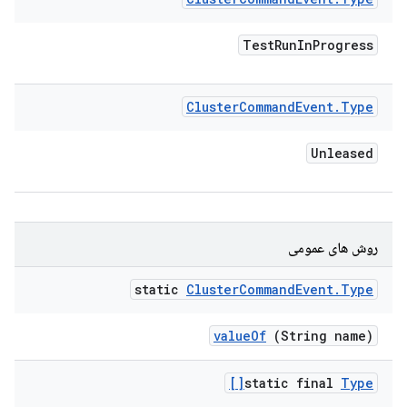
Test
Run
In
Progress
Cluster
Command
Event
.
Type
Unleased
روش های عمومی
static
Cluster
Command
Event
.
Type
value
Of
(String name)
static final
Type[]