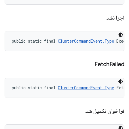
اجرا نشد
public static final 
ClusterCommandEvent.Type
 Execu
Fetch
Failed
public static final 
ClusterCommandEvent.Type
 Fetch
فراخوان تکمیل شد