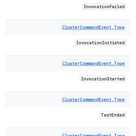
Invocation
Failed
Cluster
Command
Event
.
Type
Invocation
Initiated
Cluster
Command
Event
.
Type
Invocation
Started
Cluster
Command
Event
.
Type
Test
Ended
Cluster
Command
Event
.
Type