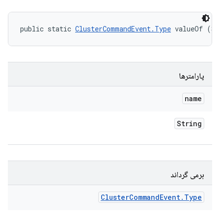
public static 
ClusterCommandEvent.Type
 valueOf (St
پارامترها
name
String
برمی گرداند
Cluster
Command
Event
.
Type