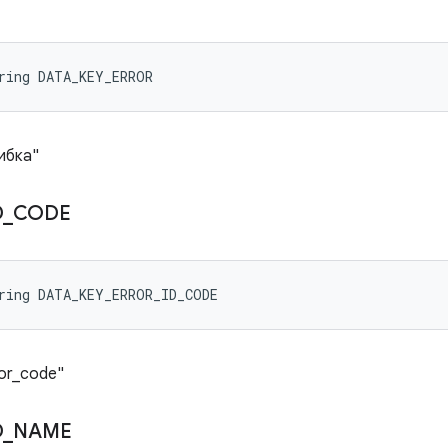
ring DATA_KEY_ERROR
ибка"
D
_
CODE
ring DATA_KEY_ERROR_ID_CODE
or_code"
D
_
NAME