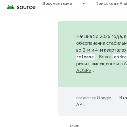
Документация
Поиск кода And
Начиная с 2026 года, 
обеспечения стабильн
во 2-м и 4-м квартала
release
. Ветка
andro
релиз, выпущенный в 
AOSP»
.
Эта
API
.
AOSP