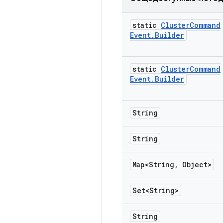
static
Cluster
Command
Event
.
Builder
static
Cluster
Command
Event
.
Builder
String
String
Map<String
,
Object>
Set<String>
String