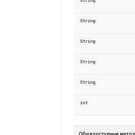
String
String
String
String
String
int
Общедоступные мето