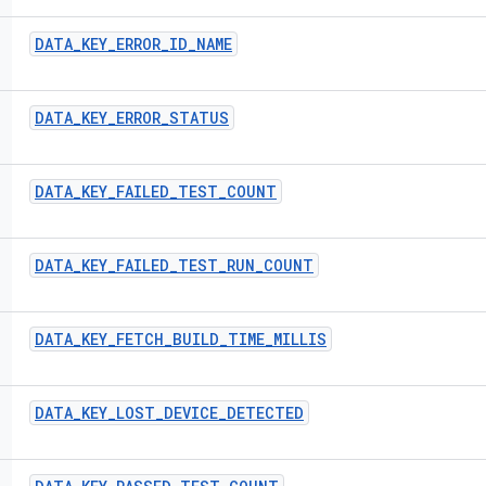
DATA
_
KEY
_
ERROR
_
ID
_
NAME
DATA
_
KEY
_
ERROR
_
STATUS
DATA
_
KEY
_
FAILED
_
TEST
_
COUNT
DATA
_
KEY
_
FAILED
_
TEST
_
RUN
_
COUNT
DATA
_
KEY
_
FETCH
_
BUILD
_
TIME
_
MILLIS
DATA
_
KEY
_
LOST
_
DEVICE
_
DETECTED