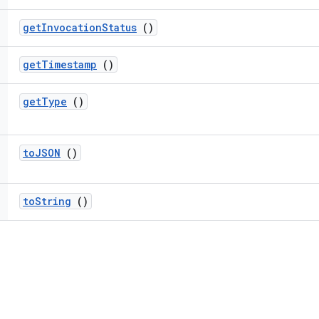
get
Invocation
Status
()
get
Timestamp
()
get
Type
()
to
JSON
()
to
String
()