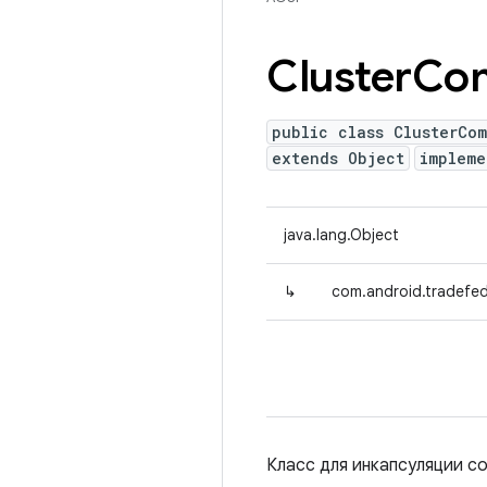
Cluster
Co
public class ClusterCo
extends Object
implem
java.lang.Object
↳
com.android.tradefe
Класс для инкапсуляции с