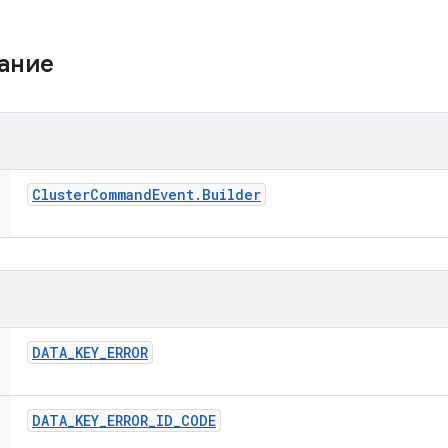
жание
Cluster
Command
Event
.
Builder
DATA
_
KEY
_
ERROR
DATA
_
KEY
_
ERROR
_
ID
_
CODE