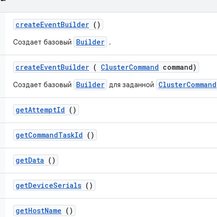
create
Event
Builder
()
Builder
Создает базовый
.
create
Event
Builder
(
Cluster
Command
command)
Builder
ClusterCommand
Создает базовый
для заданной
get
Attempt
Id
()
get
Command
Task
Id
()
get
Data
()
get
Device
Serials
()
get
Host
Name
()