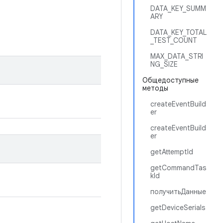
DATA_KEY_SUMM
ARY
DATA_KEY_TOTAL
_TEST_COUNT
MAX_DATA_STRI
NG_SIZE
Общедоступные
методы
createEventBuild
er
createEventBuild
er
getAttemptId
getCommandTas
kId
получитьДанные
getDeviceSerials