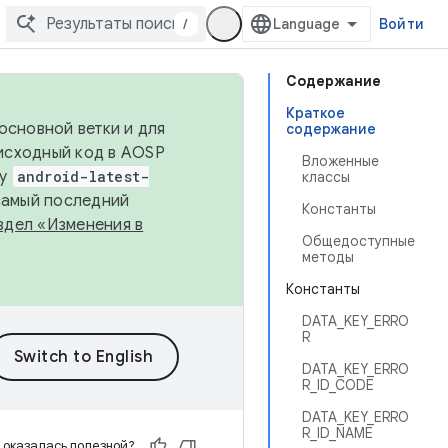
/
Войти
Содержание
Краткое
основной ветки и для
содержание
исходный код в AOSP
Вложенные
ку
android-latest-
классы
 самый последний
Константы
здел «Изменения в
Общедоступные
методы
Константы
DATA_KEY_ERRO
R
DATA_KEY_ERRO
R_ID_CODE
DATA_KEY_ERRO
R_ID_NAME
 оказалась полезной?