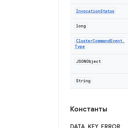
Invocation
Status
long
Cluster
Command
Event
.
Type
JSONObject
String
Константы
DATA
_
KEY
_
ERROR