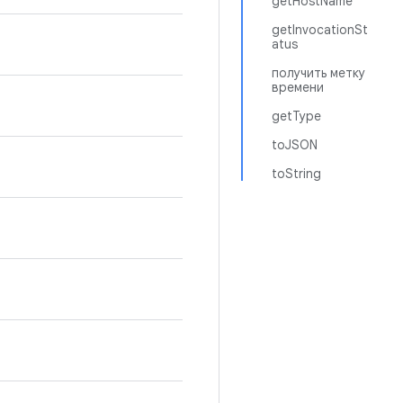
getHostName
getInvocationSt
atus
получить метку
времени
getType
toJSON
toString