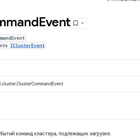
mmand
Event
mmandEvent
ents
IClusterEvent
d.cluster.ClusterCommandEvent
обытий команд кластера, подлежащих загрузке.