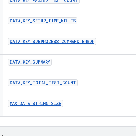
DATA
_
KEY
_
PASSED
_
TEST
_
COUNT
DATA
_
KEY
_
SETUP
_
TIME
_
MILLIS
DATA
_
KEY
_
SUBPROCESS
_
COMMAND
_
ERROR
DATA
_
KEY
_
SUMMARY
DATA
_
KEY
_
TOTAL
_
TEST
_
COUNT
MAX
_
DATA
_
STRING
_
SIZE
ды