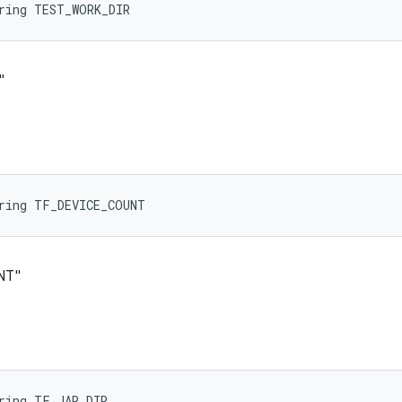
ring TEST_WORK_DIR
"
tring TF_DEVICE_COUNT
NT"
ring TF_JAR_DIR