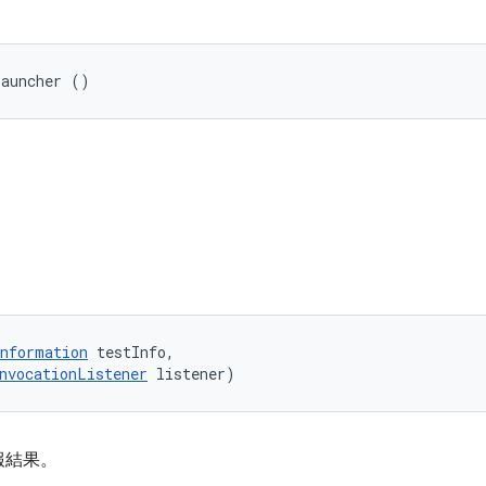
Launcher ()
nformation
 testInfo, 

nvocationListener
 listener)
報結果。