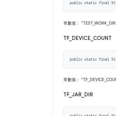
public static final St
常數值： "TEST_WORK_DIR
TF
_
DEVICE
_
COUNT
public static final S
常數值： "TF_DEVICE_COU
TF
_
JAR
_
DIR
public static final St