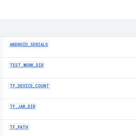
ANDROID
_
SERIALS
TEST
_
WORK
_
DIR
TF
_
DEVICE
_
COUNT
TF
_
JAR
_
DIR
TF
_
PATH