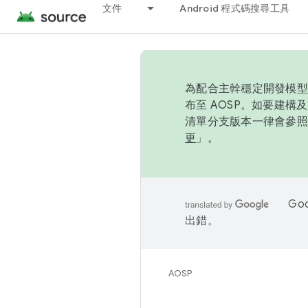
文件
Android 程式碼搜尋工具
為配合主幹穩定開發模型，
布至 AOSP。如要建構及
清單分支版本一律會參照推
更
」。
Go
出錯。
AOSP