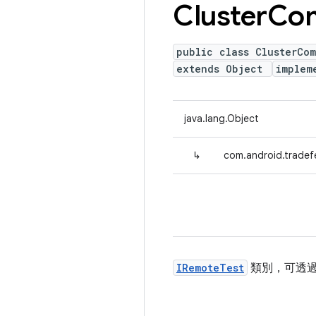
Cluster
Co
public class ClusterCo
extends Object
implem
java.lang.Object
↳
com.android.tradef
IRemoteTest
類別，可透過子