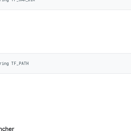
tring TF_PATH
ncher