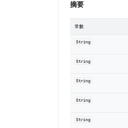
摘要
常數
String
String
String
String
String