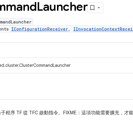
mmand
Launcher
mmandLauncher
ents
IConfigurationReceiver
,
IInvocationContextRecei
ed.cluster.ClusterCommandLauncher
程序 TF 從 TFC 啟動指令。FIXME：這項功能需要擴充，