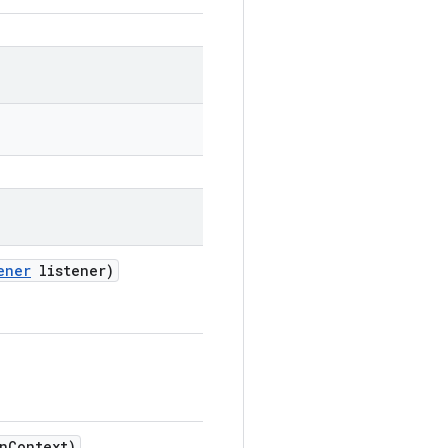
ener
listener)
n
Context)