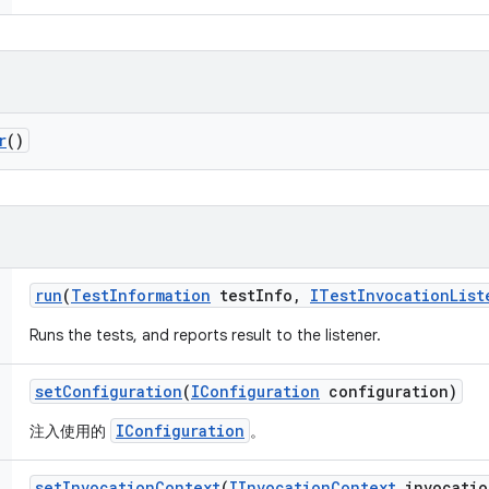
r
()
run
(
Test
Information
test
Info
,
ITest
Invocation
List
Runs the tests, and reports result to the listener.
set
Configuration
(
IConfiguration
configuration)
IConfiguration
注入使用的
。
set
Invocation
Context
(
IInvocation
Context
invocatio