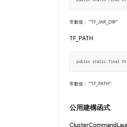
常數值： "TF_JAR_DIR"
TF
_
PATH
public static final S
常數值： "TF_PATH"
公用建構函式
Cluster
Command
Lau