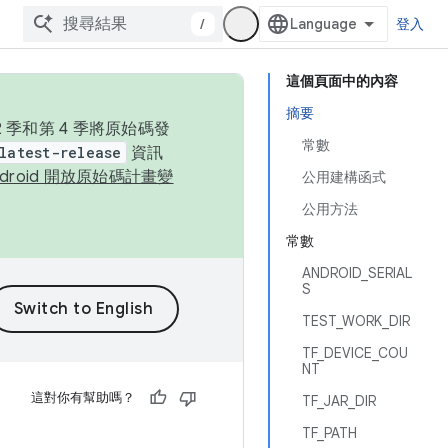
/
登入
這個頁面中的內容
摘要
季和第 4 季將原始碼發
常數
latest-release
資訊
ndroid 開放原始碼計畫變
公用建構函式
公用方法
常數
ANDROID_SERIAL
S
TEST_WORK_DIR
TF_DEVICE_COU
NT
這對你有幫助嗎？
TF_JAR_DIR
TF_PATH