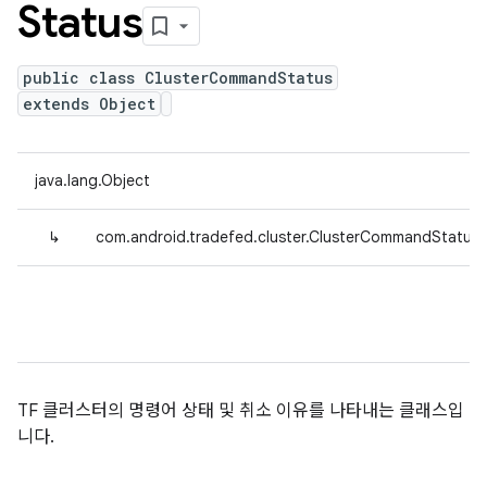
Status
public class ClusterCommandStatus
extends Object
java.lang.Object
↳
com.android.tradefed.cluster.ClusterCommandStatus
TF 클러스터의 명령어 상태 및 취소 이유를 나타내는 클래스입
니다.