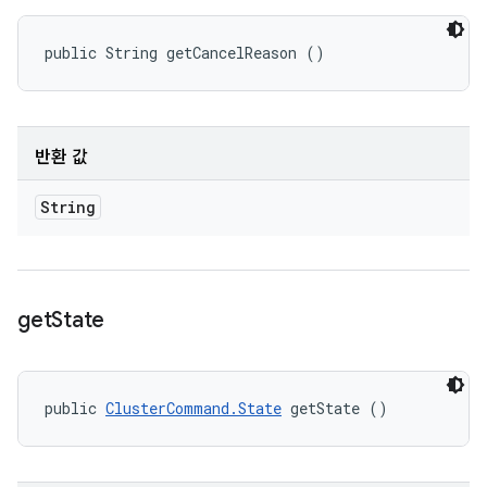
public String getCancelReason ()
반환 값
String
get
State
public 
ClusterCommand.State
 getState ()