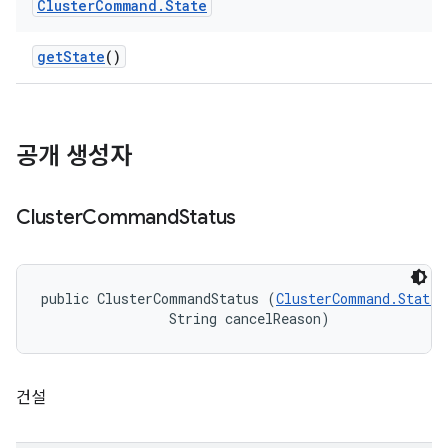
Cluster
Command
.
State
get
State
()
공개 생성자
Cluster
Command
Status
public ClusterCommandStatus (
ClusterCommand.State
 
                String cancelReason)
건설