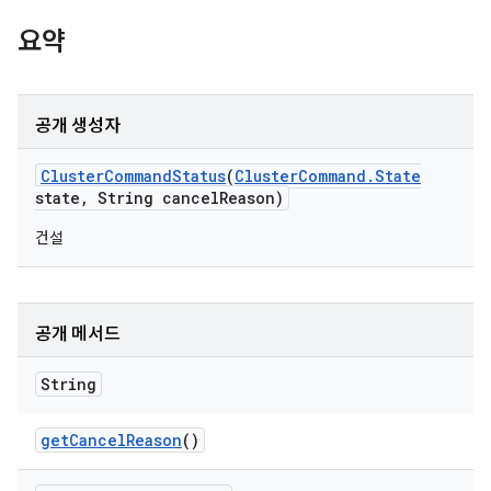
요약
공개 생성자
Cluster
Command
Status
(
Cluster
Command
.
State
state
,
String cancel
Reason)
건설
공개 메서드
String
get
Cancel
Reason
()