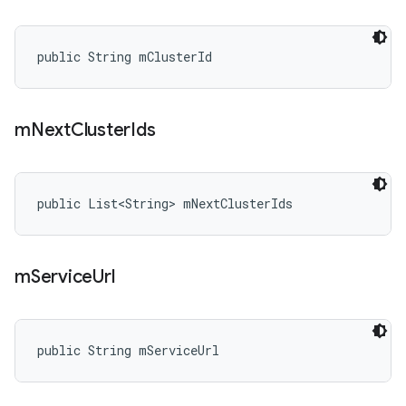
public String mClusterId
m
Next
Cluster
Ids
public List<String> mNextClusterIds
m
Service
Url
public String mServiceUrl