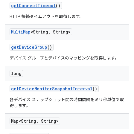
get
Connect
Timeout
()
HTTP 接続タイムアウトを取得します。
Multi
Map
<String
,
String>
get
Device
Group
()
デバイス グループとデバイスのマッピングを取得します。
long
get
Device
Monitor
Snapshot
Interval
()
各デバイス スナップショット間の時間間隔をミリ秒単位で取
得します。
Map<String
,
String>