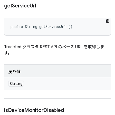
get
Service
Url
public String getServiceUrl ()
Tradefed クラスタ REST API のベース URL を取得しま
す。
戻り値
String
is
Device
Monitor
Disabled