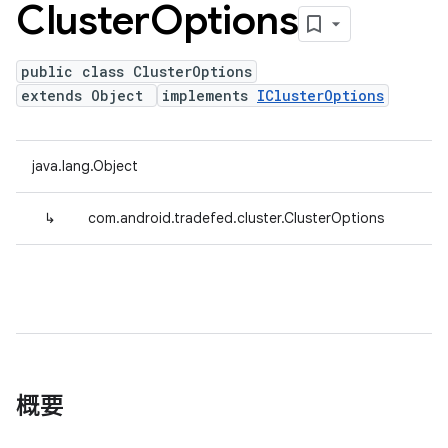
Cluster
Options
public class ClusterOptions
extends Object
implements
IClusterOptions
java.lang.Object
↳
com.android.tradefed.cluster.ClusterOptions
概要