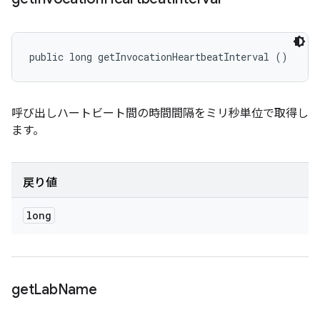
public long getInvocationHeartbeatInterval ()
呼び出しハートビート間の時間間隔をミリ秒単位で取得し
ます。
戻り値
long
get
Lab
Name