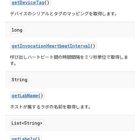
get
Device
Tag
()
デバイスのシリアルとタグのマッピングを取得します。
long
get
Invocation
Heartbeat
Interval
()
呼び出しハートビート間の時間間隔をミリ秒単位で取得しま
す。
String
get
Lab
Name
()
ホストが属するラボの名前を取得します。
List<String>
get
Labels
()