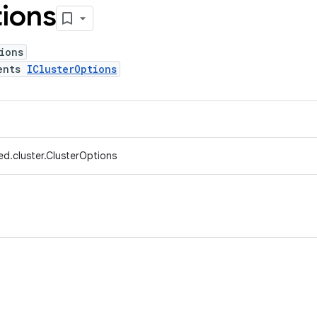
ions
ions
ents
IClusterOptions
d.cluster.ClusterOptions