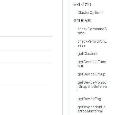
공개 생성자
ClusterOptions
공개 메서드
checkCommandS
tate
checkPermitsOnL
ease
getClusterId
getConnectTime
out
getDeviceGroup
getDeviceMonito
rSnapshotInterva
l
getDeviceTag
getInvocationHe
artbeatInterval