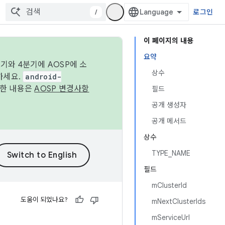
/
로그인
이 페이지의 내용
요약
기와 4분기에 AOSP에 소
상수
하세요.
android-
세한 내용은
AOSP 변경사항
필드
공개 생성자
공개 메서드
상수
TYPE_NAME
필드
mClusterId
도움이 되었나요?
mNextClusterIds
mServiceUrl