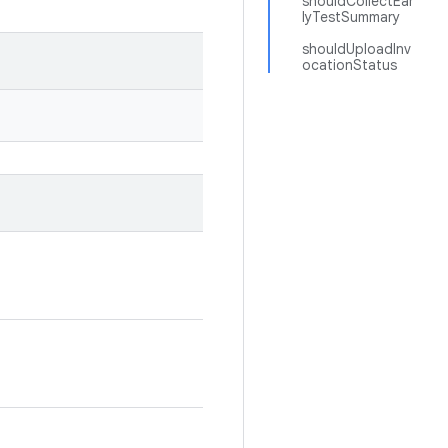
shouldCollectEar
lyTestSummary
shouldUploadInv
ocationStatus