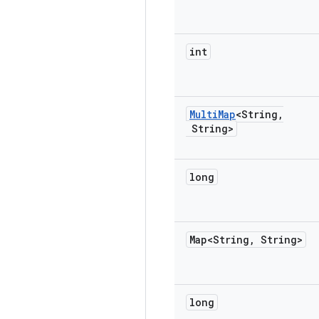
int
Multi
Map
<String
,
String>
long
Map<String
,
String>
long