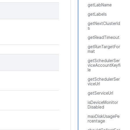
getLabName
getLabels
getNextClusterId
s
getReadTimeout
getRunTargetFor
mat
getSchedulerSer
viceAccountKeyfi
le
getSchedulerSer
viceUrl
getServiceUrl
isDeviceMonitor
Disabled
maxDiskUsagePe
rcentage