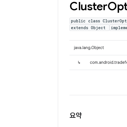
Cluster
Opt
public class ClusterOpt
extends Object
implem
java.lang.Object
↳
com.android.tradefe
요약